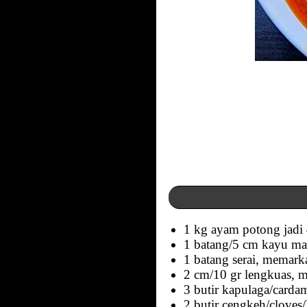
1 kg ayam potong jadi
1 batang/5 cm kayu ma
1 batang serai, memark
2 cm/10 gr lengkuas, 
3 butir kapulaga/card
2 butir cengkeh/cloves