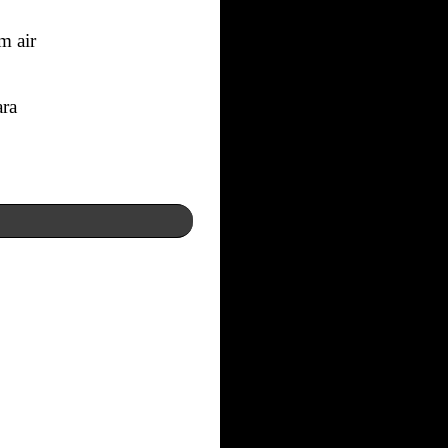
m air
ara