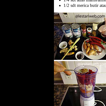
1/2 sdt merica butir at