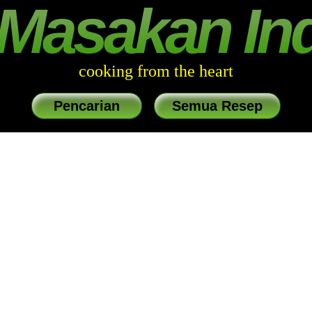
Masakan In
cooking from the heart
Pencarian
Semua Resep