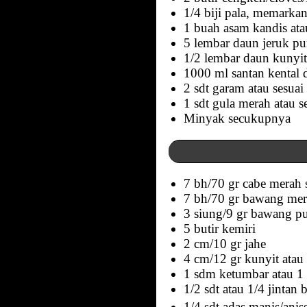
1/4 biji pala, memarka
1 buah asam kandis ata
5 lembar daun jeruk pu
1/2 lembar daun kunyit,
1000 ml santan kental d
2 sdt garam atau sesuai 
1 sdt gula merah atau se
Minyak secukupnya
7 bh/70 gr cabe merah s
7 bh/70 gr bawang me
3 siung/9 gr bawang pu
5 butir kemiri
2 cm/10 gr jahe
4 cm/12 gr kunyit atau
1 sdm ketumbar atau 1
1/2 sdt atau 1/4 jintan
1/4 sdt adas manis/ani