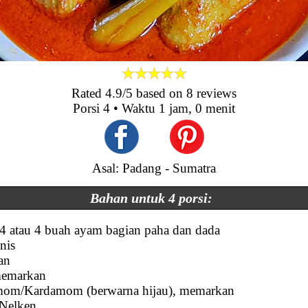
Rated
4.9
/5 based on
8
reviews
Porsi
4
• Waktu
1 jam, 0 menit
Asal: Padang - Sumatra
Bahan untuk 4 porsi:
 4 atau 4 buah ayam bagian paha dan dada
nis
an
memarkan
amom/Kardamom (berwarna hijau), memarkan
/Nelken