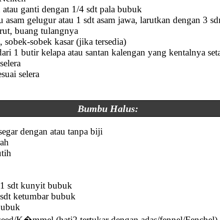
n atau ganti dengan 1/4 sdt pala bubuk
u asam gelugur atau 1 sdt asam jawa, larutkan dengan 3 sd
rut, buang tulangnya
 sobek-sobek kasar (jika tersedia)
ari 1 butir kelapa atau santan kalengan yang kentalnya set
selera
suai selera
Bumbu Halus:
egar dengan atau tanpa biji
rah
tih
 1 sdt kunyit bubuk
 sdt ketumbar bubuk
 bubuk
sseed/K�mmel (hati2 tertukar dengan adas/fennel/Fenchel)