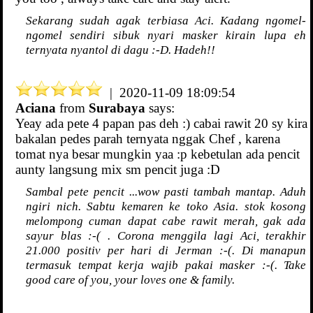
Sekarang sudah agak terbiasa Aci. Kadang ngomel-
ngomel sendiri sibuk nyari masker kirain lupa eh
ternyata nyantol di dagu :-D. Hadeh!!
| 2020-11-09 18:09:54
Aciana
from
Surabaya
says:
Yeay ada pete 4 papan pas deh :) cabai rawit 20 sy kira
bakalan pedes parah ternyata nggak Chef , karena
tomat nya besar mungkin yaa :p kebetulan ada pencit
aunty langsung mix sm pencit juga :D
Sambal pete pencit ...wow pasti tambah mantap. Aduh
ngiri nich. Sabtu kemaren ke toko Asia. stok kosong
melompong cuman dapat cabe rawit merah, gak ada
sayur blas :-( . Corona menggila lagi Aci, terakhir
21.000 positiv per hari di Jerman :-(. Di manapun
termasuk tempat kerja wajib pakai masker :-(. Take
good care of you, your loves one & family.