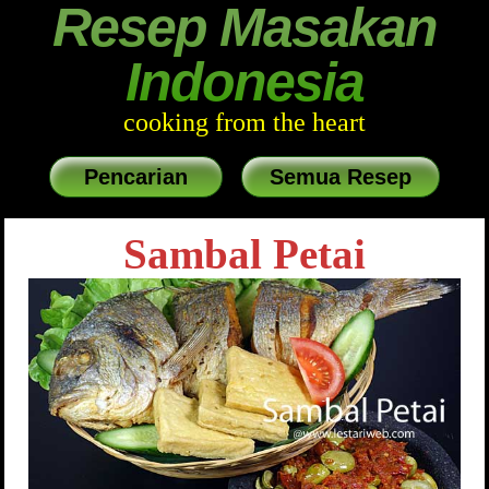
Resep Masakan
Indonesia
cooking from the heart
Pencarian
Semua Resep
Sambal Petai