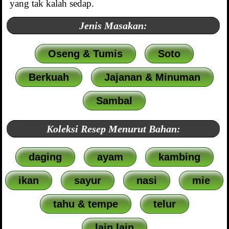
yang tak kalah sedap.
Jenis Masakan:
Oseng & Tumis
Soto
Berkuah
Jajanan & Minuman
Sambal
Koleksi Resep Menurut Bahan:
daging
ayam
kambing
ikan
sayur
nasi
mie
tahu & tempe
telur
lain lain