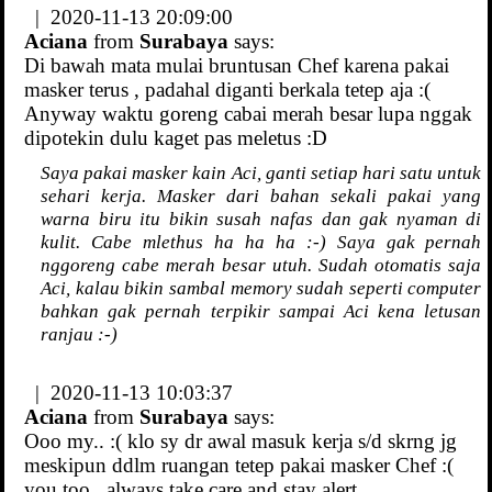
| 2020-11-13 20:09:00
Aciana
from
Surabaya
says:
Di bawah mata mulai bruntusan Chef karena pakai
masker terus , padahal diganti berkala tetep aja :(
Anyway waktu goreng cabai merah besar lupa nggak
dipotekin dulu kaget pas meletus :D
Saya pakai masker kain Aci, ganti setiap hari satu untuk
sehari kerja. Masker dari bahan sekali pakai yang
warna biru itu bikin susah nafas dan gak nyaman di
kulit. Cabe mlethus ha ha ha :-) Saya gak pernah
nggoreng cabe merah besar utuh. Sudah otomatis saja
Aci, kalau bikin sambal memory sudah seperti computer
bahkan gak pernah terpikir sampai Aci kena letusan
ranjau :-)
| 2020-11-13 10:03:37
Aciana
from
Surabaya
says:
Ooo my.. :( klo sy dr awal masuk kerja s/d skrng jg
meskipun ddlm ruangan tetep pakai masker Chef :(
you too , always take care and stay alert.