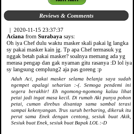
Reviews & Comments
| 2020-11-15 23:37:37
Aciana
from
Surabaya
says:
Oh iya Chef dulu waktu masker skali pakai lg langka
sy pakai masker kain jg. Tp apa Chef termasuk yg
nggak betah pakai masker? soalnya memang ada yg
merasa pengap dan gak nyaman gitu rasanya :D lol iya
sy langsung cemplung2 aja pas goreng :p
Aduh Aci, pakai masker selama belanja saya sudah
ngempet apalagi seharian :-(. Semoga pendemi ini
segera berakhir! Eh ngomong-ngomong kalau lihat
petai jadi ingat masa kecil. Di rumah Aki punya pohon
petai, cuman direbus disantap sama sambal terasi
sampai kekenyangan. Trus suruh berbaring, dikeruk itu
perut sama Enek dengan centong, sesiuk buat Akik,
Sesiuk buat Enek, sesiuk buat Bapak LOL :-D