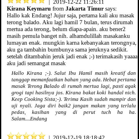
| 2019-12-22 11:26:11
Kirana Keymaru
from
Jakarta Timur
says:
Hallo kak Endang! Jujur saja, pertama kali aku masak
terong balado. Aku lagi hamil 7 bulan, terus dirumah
mertua ada terong, belum diapa-apain. aku bener2
masih pemula banget nih. alhamdulillah masakanku
lumayan enak. mungkin karna kebanyakan terongnya,
aku ga tambahin bumbunya sama jeruknya sedikit.
setelah ditambahin jeruk jadi enak ;-) terimakasih yaaaa
aku jadi semangat masak
Hallo Kirana ;-). Salut Ibu Hamil masih kreatif dan
tanggap memanfaatkan bahan yang ada. Hebat pertama
masak Terong Balado di rumah mertua lagi, pasti agak
grogi tapi hasilnya jos. Kirana bakat koki handal nich.
Keep Cooking Sista;-). Terima Kasih sudah mampir dan
uji nyali. Jaga diri baik2 jangan makan yang terlalu
pedas, kasihan yang di perut tuch ha ha.
Salam....Endang
| 2019-12-19 18:18:42