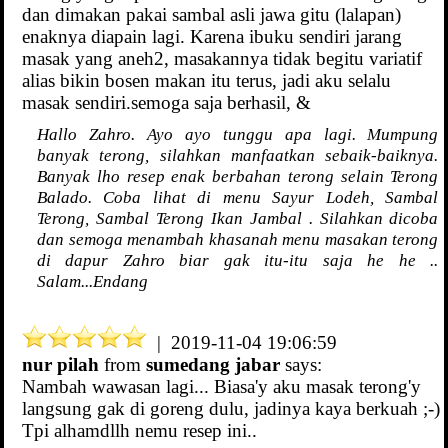
dan dimakan pakai sambal asli jawa gitu (lalapan)
enaknya diapain lagi. Karena ibuku sendiri jarang
masak yang aneh2, masakannya tidak begitu variatif
alias bikin bosen makan itu terus, jadi aku selalu
masak sendiri.semoga saja berhasil, &
Hallo Zahro. Ayo ayo tunggu apa lagi. Mumpung
banyak terong, silahkan manfaatkan sebaik-baiknya.
Banyak lho resep enak berbahan terong selain Terong
Balado. Coba lihat di menu Sayur Lodeh, Sambal
Terong, Sambal Terong Ikan Jambal . Silahkan dicoba
dan semoga menambah khasanah menu masakan terong
di dapur Zahro biar gak itu-itu saja he he ..
Salam...Endang
| 2019-11-04 19:06:59
nur pilah
from
sumedang jabar
says:
Nambah wawasan lagi... Biasa'y aku masak terong'y
langsung gak di goreng dulu, jadinya kaya berkuah ;-)
Tpi alhamdllh nemu resep ini..