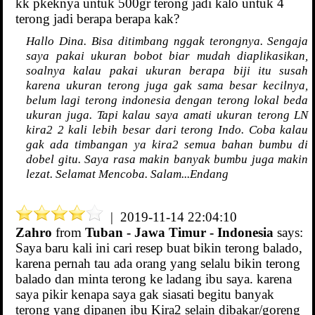
kk pkeknya untuk 500gr terong jadi kalo untuk 4
terong jadi berapa berapa kak?
Hallo Dina. Bisa ditimbang nggak terongnya. Sengaja
saya pakai ukuran bobot biar mudah diaplikasikan,
soalnya kalau pakai ukuran berapa biji itu susah
karena ukuran terong juga gak sama besar kecilnya,
belum lagi terong indonesia dengan terong lokal beda
ukuran juga. Tapi kalau saya amati ukuran terong LN
kira2 2 kali lebih besar dari terong Indo. Coba kalau
gak ada timbangan ya kira2 semua bahan bumbu di
dobel gitu. Saya rasa makin banyak bumbu juga makin
lezat. Selamat Mencoba. Salam...Endang
| 2019-11-14 22:04:10
Zahro
from
Tuban - Jawa Timur - Indonesia
says:
Saya baru kali ini cari resep buat bikin terong balado,
karena pernah tau ada orang yang selalu bikin terong
balado dan minta terong ke ladang ibu saya. karena
saya pikir kenapa saya gak siasati begitu banyak
terong yang dipanen ibu Kira2 selain dibakar/goreng