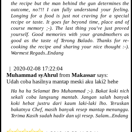
the recipe but the man behind the gun determines the
outcome, no?!! I can fully understand your feeling.
Longing for a food is just not craving for a special
recipe or taste. It goes far beyond time, place and of
course memory ;-). The last thing you've just proved
yourself. Good memories with your grandmothers as
good as the taste of Terong Balado. Thanks for re-
cooking the recipe and sharing your nice thought :-).
Warmest Regads..Endang
| 2020-02-08 17:22:04
Muhammad syAhrul
from
Makassar
says:
Udah coba hasilnya mantap meski aku laki2 hehe
Ha ha ha Selamat Bro Muhammad ;-). Bakat koki nich
sekali coba langsung mantab. Jangan salah banyak
koki hebat justru dari kaum laki-laki lho. Teruskan
bakatnya Chef, masih banyak resep mantap menunggu.
Terima Kasih sudah hadir dan uji resep. Salam...Endang