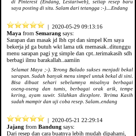
di Pinterest (Endang, Lestariweb), setiap resep baru
saya posting di situ. Salam dari tetangga :-)....Endang
| 2020-05-29 09:13:16
Maya
from
Semarang
says:
Sarapan dan masak jd lbh cpt dan simpel Krn saya
bekerja jd ga butuh wkt lama utk memasak..ditunggu
menu sarapan pagi yg simple dan cpt..terimakasih sdh
berbagi ilmu barakallah..aamiin
Selamat Maya ;-). Terong Balado sukses menjadi bekal
sarapan. Sudah banyak menu simpel untuk bekal di sini.
Bisa dibuat sehari sebelumnya misalnya berbagai
oseng-oseng dan tumis, berbagai orak arik, tempe
kering, ayam suwir. Silahkan diexplore. Terima Kasih
sudah mampir dan uji coba resep. Salam..endang
| 2020-05-21 22:29:14
Jajang
from
Bandung
says:
Dari resep dan cara buatnya lebih mudah dipahami,