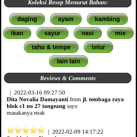
Koleksi Resep Menurut Bahan:
daging
ayam
kambing
ikan
sayur
nasi
mie
tahu & tempe
telur
lain lain
Reviews & Comments
| 2022-03-16 09:27:50
Dita Novalia Damayanti
from
jl. tembaga raya
blok c1 no 27 tangeang
says:
masakanya enak
| 2022-02-09 14:17:22