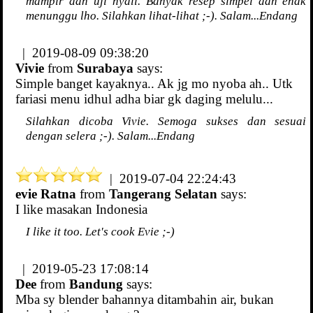
mampir dan uji nyali. Banyak resep simpel dan enak
menunggu lho. Silahkan lihat-lihat ;-). Salam...Endang
| 2019-08-09 09:38:20
Vivie
from
Surabaya
says:
Simple banget kayaknya.. Ak jg mo nyoba ah.. Utk
fariasi menu idhul adha biar gk daging melulu...
Silahkan dicoba Vivie. Semoga sukses dan sesuai
dengan selera ;-). Salam...Endang
| 2019-07-04 22:24:43
evie Ratna
from
Tangerang Selatan
says:
I like masakan Indonesia
I like it too. Let's cook Evie ;-)
| 2019-05-23 17:08:14
Dee
from
Bandung
says:
Mba sy blender bahannya ditambahin air, bukan