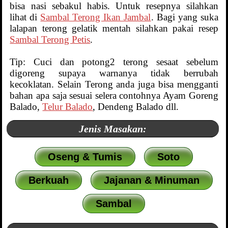
bisa nasi sebakul habis. Untuk resepnya silahkan
lihat di
Sambal Terong Ikan Jambal
. Bagi yang suka
lalapan terong gelatik mentah silahkan pakai resep
Sambal Terong Petis
.
Tip: Cuci dan potong2 terong sesaat sebelum
digoreng supaya warnanya tidak berrubah
kecoklatan. Selain Terong anda juga bisa mengganti
bahan apa saja sesuai selera contohnya Ayam Goreng
Balado,
Telur Balado
, Dendeng Balado dll.
Jenis Masakan:
Oseng & Tumis
Soto
Berkuah
Jajanan & Minuman
Sambal