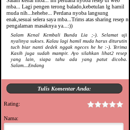
Salam kenal mba... Ini perdana nyoba resep di web
mba... Lagi pengen terong balado,kebetulan lg hamil
muda nih...hehehe... Perdana nyoba langsung
enak,sesuai selera saya mba...Trims atas sharing resep n
pengalaman masaknya ya...:))
Salam Kenal Kembali Bunda Lia ;-). Selamat uji
nyalinya sukses. Kalau lagi hamil muda harus diturutin
tuch biar nanti dedek nggak ngeces he he :-). Terima
Kasih juga sudah mampir. Ayo silahkan lihat2 resep
yang lain, siapa tahu ada yang patut dicoba.
Salam....Endang
Tulis Komentar Anda:
Rating:
Nama: