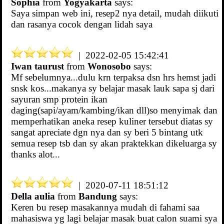
Sophia
from
Yogyakarta
says:
Saya simpan web ini, resep2 nya detail, mudah diikuti
dan rasanya cocok dengan lidah saya
| 2022-02-05 15:42:41
Iwan taurust
from
Wonosobo
says:
Mf sebelumnya...dulu krn terpaksa dsn hrs hemst jadi
snsk kos...makanya sy belajar masak lauk sapa sj dari
sayuran smp protein ikan
daging(sapi/ayam/kambing/ikan dll)so menyimak dan
memperhatikan aneka resep kuliner tersebut diatas sy
sangat apreciate dgn nya dan sy beri 5 bintang utk
semua resep tsb dan sy akan praktekkan dikeluarga sy
thanks alot...
| 2020-07-11 18:51:12
Della aulia
from
Bandung
says:
Keren bu resep masakannya mudah di fahami saa
mahasiswa yg lagi belajar masak buat calon suami sya