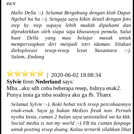
ea:v
Hallo Della :-). Selamat Bergabung dengan klub Dapur
Ngebul ha ha :-). Sengaja saya bikin detail dengan foto
step by step supaya lebih mudah dipahami dan
dipraktekkan oleh siapa saja khususnya pemula. Salut
buat Della yang mau belajar masak untuk
mempersiapkan diri menjadi istri idaman. Silakan
dieksplorasi resep-resep lezat Nusantara :-).
Salam...Endang
| 2020-06-02 18:08:34
Sylvie
from
Nederland
says:
Mba...aku sdh coba beberapa resep, hslnya enak2.
Punya insta ga mba soalnya aku ga fb. Thanx
Selamat Sylvie :-). Koki hebat nich resep percobaannya
enak-enak. Saya jg bukan Medsos freak non. Pernah
nyoba Insta, cuman 2 bulan saya uninstalled wa ka kkk.
Social media is not my world :-) FB itu cuman fanpage
untuk posting resep doang. Kalau tertarik silahkan lihat