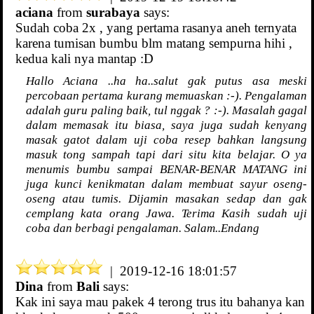
aciana
from
surabaya
says:
Sudah coba 2x , yang pertama rasanya aneh ternyata
karena tumisan bumbu blm matang sempurna hihi ,
kedua kali nya mantap :D
Hallo Aciana ..ha ha..salut gak putus asa meski
percobaan pertama kurang memuaskan :-). Pengalaman
adalah guru paling baik, tul nggak ? :-). Masalah gagal
dalam memasak itu biasa, saya juga sudah kenyang
masak gatot dalam uji coba resep bahkan langsung
masuk tong sampah tapi dari situ kita belajar. O ya
menumis bumbu sampai BENAR-BENAR MATANG ini
juga kunci kenikmatan dalam membuat sayur oseng-
oseng atau tumis. Dijamin masakan sedap dan gak
cemplang kata orang Jawa. Terima Kasih sudah uji
coba dan berbagi pengalaman. Salam..Endang
| 2019-12-16 18:01:57
Dina
from
Bali
says:
Kak ini saya mau pakek 4 terong trus itu bahanya kan