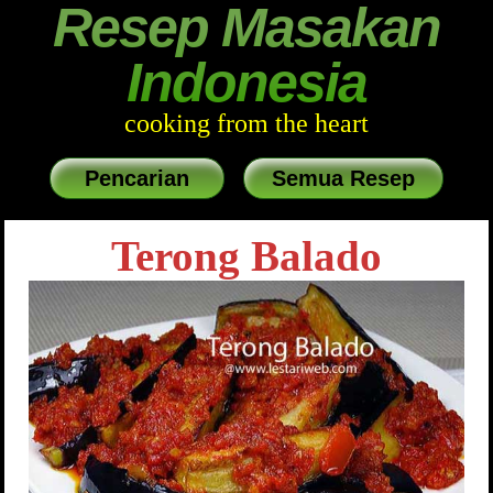
Resep Masakan
Indonesia
cooking from the heart
Pencarian
Semua Resep
Terong Balado