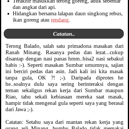
Terakhir masukkan terong goreng, aduk sebentar
dan angkat dari api.
Hidangkan bersama lalapan daun singkong rebus,
ikan goreng atau
rendang
.
Catatan..
Terong Balado, salah satu primadona masakan dari
Ranah Minang. Rasanya pedas dan lezat...cukup
disantap dengan nasi panas hmm..bisa2 nasi sebakul
habis :-). Seperti masakan Sumbar umumnya, sajian
ini berciri pedas dan asin. Jadi kali ini kita masak
tanpa gula, OK ?! ;-). Daripada diprotes he
he..soalnya dulu saya sering berinteraksi dengan
teman sekaligus rekan kerja dari Sumbar maupun
Riau, tahu sekali kebiasaan mereka saat masak,
hampir tidak mengenal gula seperti saya yang berasal
dari Jawa ;-).
Catatan: Setahu saya dari mantan rekan kerja yang
orang asli Minang, bumbu Balado tidak memakai