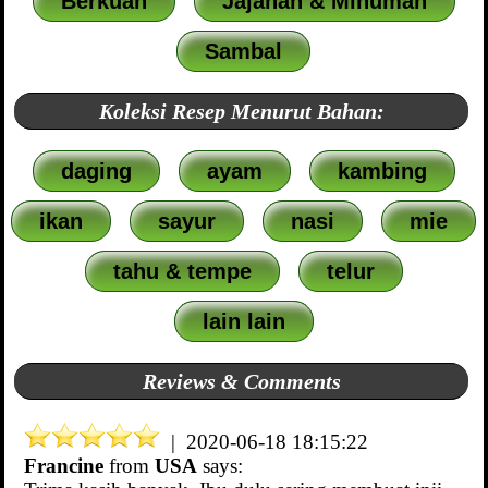
Berkuah
Jajanan & Minuman
Sambal
Koleksi Resep Menurut Bahan:
daging
ayam
kambing
ikan
sayur
nasi
mie
tahu & tempe
telur
lain lain
Reviews & Comments
| 2020-06-18 18:15:22
Francine
from
USA
says: