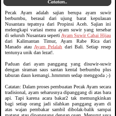
Catatan..
Pecak Ayam adalah sajian berupa ayam suwir
berbumbu, berasal dari ujung barat kepulauan
Nusantara tepatnya dari Propinsi Aceh. Sajian ini
melengkapi variasi menu ayam suwir yang tersebar
di seluruh Nusantara seperti
Ayam Suwir Cabai Hijau
dari Kalimantan Timur, Ayam Rabe Rica dari
Manado atau
Ayam Pelalah
dari Bali. Setiap resep
tentunya unik dan lezat!.
Paduan dari ayam panggang yang disuwir-suwir
dengan siraman saus santan kental berbumbu plus
taburan daun kemangi..hmmmm sedap menggoda ;-)
Catatan: Dalam proses pembuatan Pecak Ayam secara
tradisional, ayam seharusnya dipanggang di atas bara
api. Tapi karena acara bakar2 tak memungkinkan
bagi setiap orang jadi silahkan panggang ayam di
atas wajan pembakar sambil dibolak-balik sampai
matang atau dipanggang dengan oven. Menurut saya