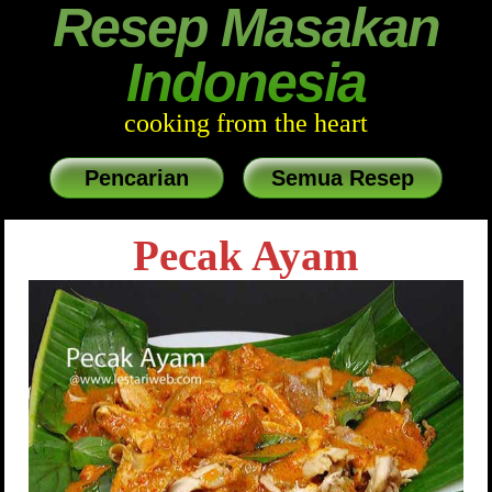
Resep Masakan
Indonesia
cooking from the heart
Pencarian
Semua Resep
Pecak Ayam