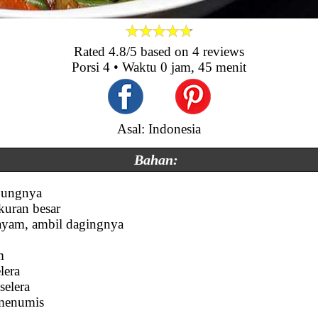
Rated
4.8
/5 based on
4
reviews
Porsi
4
• Waktu
0 jam, 45 menit
Asal: Indonesia
Bahan:
ujungnya
kuran besar
 ayam, ambil dagingnya
m
lera
selera
menumis