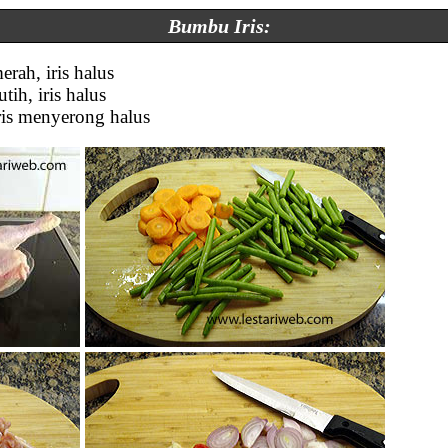
Bumbu Iris:
rah, iris halus
tih, iris halus
ris menyerong halus