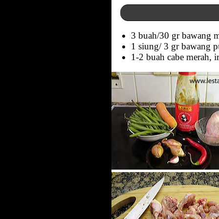
3 buah/30 gr bawang me
1 siung/ 3 gr bawang pu
1-2 buah cabe merah, i