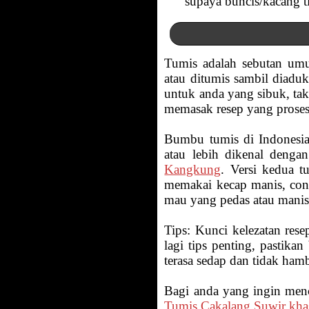
supaya buncis/kacang t
Tumis adalah sebutan um
atau ditumis sambil diadu
untuk anda yang sibuk, t
memasak resep yang prosesn
Bumbu tumis di Indonesia
atau lebih dikenal denga
Kangkung
. Versi kedua 
memakai kecap manis, co
mau yang pedas atau manis
Tips: Kunci kelezatan resep
lagi tips penting, pasti
terasa sedap dan tidak ham
Bagi anda yang ingin menco
Tumis Cakalang Suwir kh