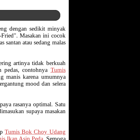
ng dengan sedikit minyak
-Fried". Masakan ini cocok
 santan atau sedang malas
ing artinya tidak berkuah
dan pedas, contohnya
Tumis
rung manis karena umumnya
tergantung mood dan selera
supaya rasanya optimal. Satu
 dimasukan supaya masakan
ep
Tumis Bok Choy Udang
is Ikan Asin Peda
. Semoga