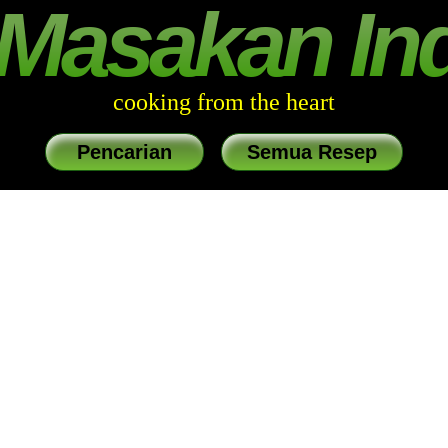
Masakan In
cooking from the heart
Pencarian
Semua Resep