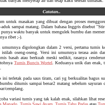
idak banyak menyerap air dan tetap kaku setelah dimasak.
Catatan..
um untuk masakan yang dibuat dengan proses menggore
k-aduk sampai matang. Dalam bahasa Inggris disebut "Stir
ak punya waktu banyak untuk mengulek bumbu dan memeras
ya ribet ;-).
 umumnya digolongkan dalam 2 versi, pertama tumis ker
n istilah oseng-oseng. Versi ini umumnya terasa asin 
tumis basah atau berkuah meski sedikit, rasanya cende
ntohnya
Tumis Buncis Wortel
. Keduanya unik dan enak, 
.
 ini terletak pada saus tiram, cari yg berkualitas bagus 
kan bumbu ditumis sampai benar2 matang sebelum sayuran
bar/cemplang.
ba variasi tumis yang tak kalah enak, silahkan lihat res
as Manado
,
Tumis Sawi Ayam
,
Tumis Tahu Pedas
atau
Tum