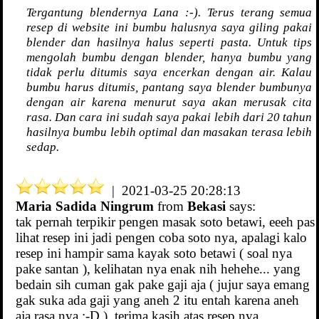
Tergantung blendernya Lana :-). Terus terang semua
resep di website ini bumbu halusnya saya giling pakai
blender dan hasilnya halus seperti pasta. Untuk tips
mengolah bumbu dengan blender, hanya bumbu yang
tidak perlu ditumis saya encerkan dengan air. Kalau
bumbu harus ditumis, pantang saya blender bumbunya
dengan air karena menurut saya akan merusak cita
rasa. Dan cara ini sudah saya pakai lebih dari 20 tahun
hasilnya bumbu lebih optimal dan masakan terasa lebih
sedap.
| 2021-03-25 20:28:13
Maria Sadida Ningrum
from
Bekasi
says:
tak pernah terpikir pengen masak soto betawi, eeeh pas
lihat resep ini jadi pengen coba soto nya, apalagi kalo
resep ini hampir sama kayak soto betawi ( soal nya
pake santan ), kelihatan nya enak nih hehehe... yang
bedain sih cuman gak pake gaji aja ( jujur saya emang
gak suka ada gaji yang aneh 2 itu entah karena aneh
aja rasa nya :-D ), terima kasih atas resep nya