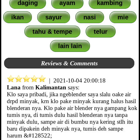
daging
ayam
kambing
ikan
sayur
nasi
mie
tahu & tempe
telur
lain lain
Reviews & Comments
| 2021-10-04 20:00:18
Lana
from
Kalimantan
says:
Klo saya pribadi, jika ngeblender saya slalu oake air
drpd minyak, krn klo pake minyak kurang halus hasil
blenderan nya. Klo pake air blender nya gampang kok
tumis nya, di tumis dulu hasil blenderan nya tanpa
minyak dulu, sampe air di bumbu nya kering stlh itu
baru dipakein deh minyak nya, tumis deh sampe
harum &#128522;