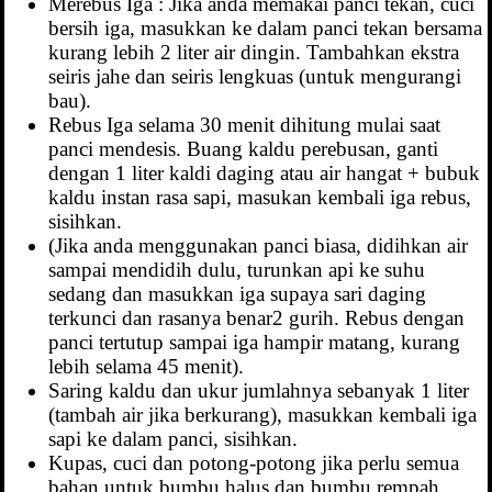
Merebus Iga : Jika anda memakai panci tekan, cuci
bersih iga, masukkan ke dalam panci tekan bersama
kurang lebih 2 liter air dingin. Tambahkan ekstra
seiris jahe dan seiris lengkuas (untuk mengurangi
bau).
Rebus Iga selama 30 menit dihitung mulai saat
panci mendesis. Buang kaldu perebusan, ganti
dengan 1 liter kaldi daging atau air hangat + bubuk
kaldu instan rasa sapi, masukan kembali iga rebus,
sisihkan.
(Jika anda menggunakan panci biasa, didihkan air
sampai mendidih dulu, turunkan api ke suhu
sedang dan masukkan iga supaya sari daging
terkunci dan rasanya benar2 gurih. Rebus dengan
panci tertutup sampai iga hampir matang, kurang
lebih selama 45 menit).
Saring kaldu dan ukur jumlahnya sebanyak 1 liter
(tambah air jika berkurang), masukkan kembali iga
sapi ke dalam panci, sisihkan.
Kupas, cuci dan potong-potong jika perlu semua
bahan untuk bumbu halus dan bumbu rempah