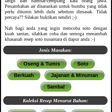
langu dan hambar/cemplang kata orang jawa.
Penambahan air disarankan untuk bumbu yang tidak
perlu ditumis lebih dulu sebelum dimasak. Tidak
percaya?? Silakan buktikan sendiri ;-)
Nah bagi anda yang ingin mencoba soto dengan
kuah santan, silahkan coba dan semoga menambah
khasanah resep soto nusantara di dapur anda :-)
Jenis Masakan:
Oseng & Tumis
Soto
Berkuah
Jajanan & Minuman
Sambal
Koleksi Resep Menurut Bahan: