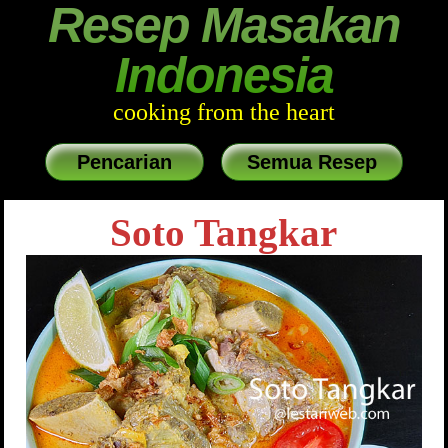
Resep Masakan
Indonesia
cooking from the heart
Pencarian
Semua Resep
Soto Tangkar