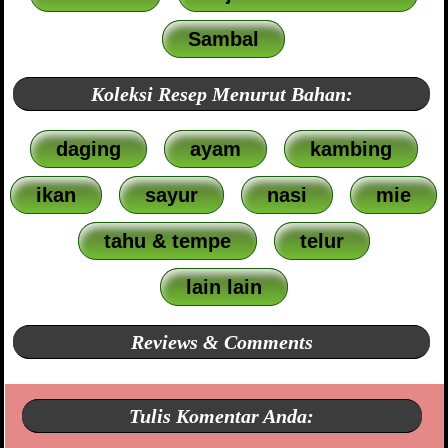
Sambal
Koleksi Resep Menurut Bahan:
daging
ayam
kambing
ikan
sayur
nasi
mie
tahu & tempe
telur
lain lain
Reviews & Comments
Tulis Komentar Anda: