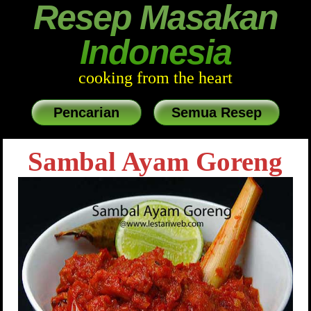
Resep Masakan
Indonesia
cooking from the heart
Pencarian
Semua Resep
Sambal Ayam Goreng