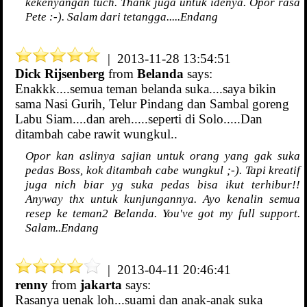
kekenyangan tuch. Thank juga untuk idenya. Opor rasa
Pete :-). Salam dari tetangga.....Endang
| 2013-11-28 13:54:51
Dick Rijsenberg
from
Belanda
says:
Enakkk....semua teman belanda suka....saya bikin
sama Nasi Gurih, Telur Pindang dan Sambal goreng
Labu Siam....dan areh.....seperti di Solo.....Dan
ditambah cabe rawit wungkul..
Opor kan aslinya sajian untuk orang yang gak suka
pedas Boss, kok ditambah cabe wungkul ;-). Tapi kreatif
juga nich biar yg suka pedas bisa ikut terhibur!!
Anyway thx untuk kunjungannya. Ayo kenalin semua
resep ke teman2 Belanda. You've got my full support.
Salam..Endang
| 2013-04-11 20:46:41
renny
from
jakarta
says:
Rasanya uenak loh...suami dan anak-anak suka