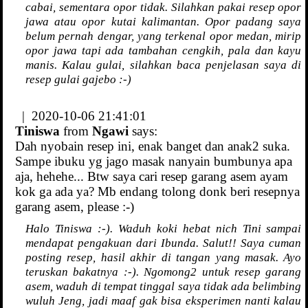
cabai, sementara opor tidak. Silahkan pakai resep opor
jawa atau opor kutai kalimantan. Opor padang saya
belum pernah dengar, yang terkenal opor medan, mirip
opor jawa tapi ada tambahan cengkih, pala dan kayu
manis. Kalau gulai, silahkan baca penjelasan saya di
resep gulai gajebo :-)
| 2020-10-06 21:41:01
Tiniswa
from
Ngawi
says:
Dah nyobain resep ini, enak banget dan anak2 suka.
Sampe ibuku yg jago masak nanyain bumbunya apa
aja, hehehe... Btw saya cari resep garang asem ayam
kok ga ada ya? Mb endang tolong donk beri resepnya
garang asem, please :-)
Halo Tiniswa :-). Waduh koki hebat nich Tini sampai
mendapat pengakuan dari Ibunda. Salut!! Saya cuman
posting resep, hasil akhir di tangan yang masak. Ayo
teruskan bakatnya :-). Ngomong2 untuk resep garang
asem, waduh di tempat tinggal saya tidak ada belimbing
wuluh Jeng, jadi maaf gak bisa eksperimen nanti kalau