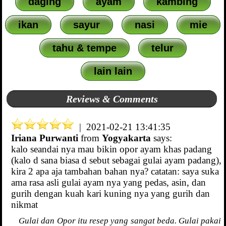
daging
ayam
kambing
ikan
sayur
nasi
mie
tahu & tempe
telur
lain lain
Reviews & Comments
| 2021-02-21 13:41:35
Iriana Purwanti
from
Yogyakarta
says:
kalo seandai nya mau bikin opor ayam khas padang
(kalo d sana biasa d sebut sebagai gulai ayam padang),
kira 2 apa aja tambahan bahan nya? catatan: saya suka
ama rasa asli gulai ayam nya yang pedas, asin, dan
gurih dengan kuah kari kuning nya yang gurih dan
nikmat
Gulai dan Opor itu resep yang sangat beda. Gulai pakai