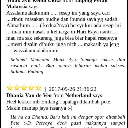
Mbak ayu Retno Ukita
from
Taiping Perak
Malaysia
says:
Assalamualaikumm ..... resep ini yang saya cari
....rindu masakan budhe dan ibunda saya yg sudah
Almarhum ......( kedua2nya) bersyukur ada resep ini
....mau mmmasak u keluarga di Hari Raya nanti ....
mau ma sak sekarang juga bisa biar hapal resepnya
...mesti disalin dibuku juga nich ....makasih ya jeng
.....wassalamualaikumm
Selamat Mencoba Mbak Ayu. Semoga sukses dan
rasanya enak. Biar acara lebaran makin sukses.
Salam....Endang
| 2017-09-26 21:36:22
Dhania Van de Ven
from
Netherland
says:
Heel lekker mb Endang.. apalagi ditambah pete.
Makin mantap jaya rasanya ;-)
Ha ha ha Dhania. Baru kali ini dengar opor ditambah
Pete :-D. Percaya dech pasti makannya sampai