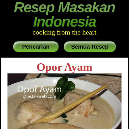
Resep Masakan
Indonesia
cooking from the heart
Pencarian
Semua Resep
Opor Ayam