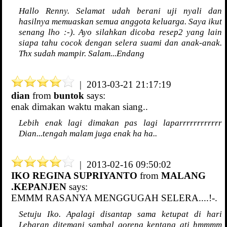
Hallo Renny. Selamat udah berani uji nyali dan
hasilnya memuaskan semua anggota keluarga. Saya ikut
senang lho :-). Ayo silahkan dicoba resep2 yang lain
siapa tahu cocok dengan selera suami dan anak-anak.
Thx sudah mampir. Salam...Endang
| 2013-03-21 21:17:19
dian
from
buntok
says:
enak dimakan waktu makan siang..
Lebih enak lagi dimakan pas lagi laparrrrrrrrrrrr
Dian...tengah malam juga enak ha ha..
| 2013-02-16 09:50:02
IKO REGINA SUPRIYANTO
from
MALANG
.KEPANJEN
says:
EMMM RASANYA MENGGUGAH SELERA....!-.
Setuju Iko. Apalagi disantap sama ketupat di hari
Lebaran ditemani sambal goreng kentang ati hmmmm