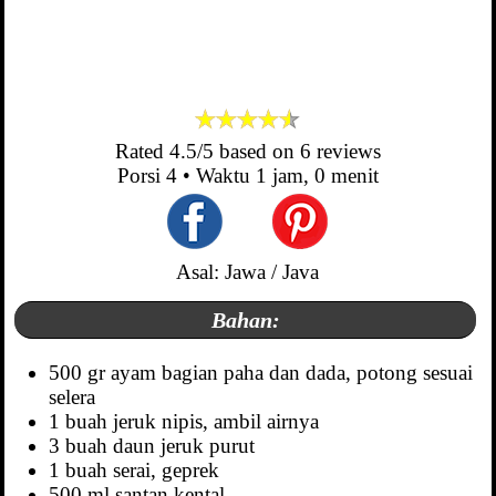
Rated
4.5
/5 based on
6
reviews
Porsi
4
• Waktu
1 jam, 0 menit
Asal: Jawa / Java
Bahan:
500 gr ayam bagian paha dan dada, potong sesuai
selera
1 buah jeruk nipis, ambil airnya
3 buah daun jeruk purut
1 buah serai, geprek
500 ml santan kental