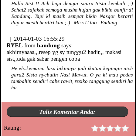
Hallo Sist !! Ach lega dengar suara Sista kembali ;-)
Sehat2 sajakah semoga musim hujan gak bikin banjir di
Bandung. Tapi kl masih sempat bikin Nasgor berarti
dapur masih berdiri kan ;-) . Miss U too...Endang
| 2014-01-03 16:55:29
RYEL
from
bandung
says:
akhirnyaaaa,,,resep yg sy tunggu2 hadir,,, makasi
sist,,uda gak sabar pengen coba
He eh..kemaren lusa bikinnya jadi ikutan kepingin nich
gara2 Sista nyebutin Nasi Mawut. O ya kl mau pedas
tambahin sendiri cabe rawit, resiko tanggung sendiri ha
ha.
Tulis Komentar Anda:
Rating: