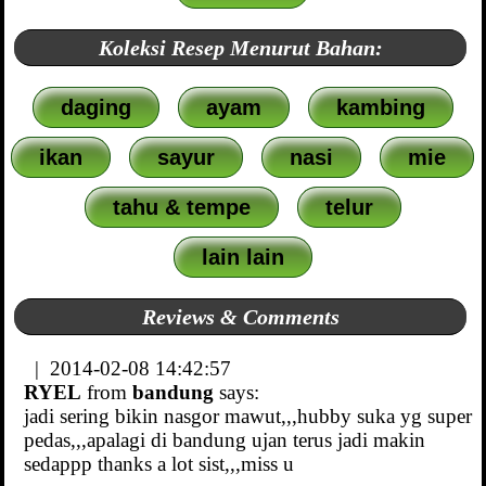
Koleksi Resep Menurut Bahan:
daging
ayam
kambing
ikan
sayur
nasi
mie
tahu & tempe
telur
lain lain
Reviews & Comments
| 2014-02-08 14:42:57
RYEL
from
bandung
says:
jadi sering bikin nasgor mawut,,,hubby suka yg super
pedas,,,apalagi di bandung ujan terus jadi makin
sedappp thanks a lot sist,,,miss u