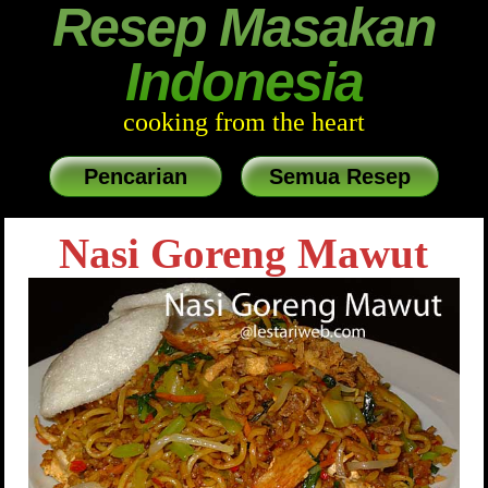
Resep Masakan
Indonesia
cooking from the heart
Pencarian
Semua Resep
Nasi Goreng Mawut