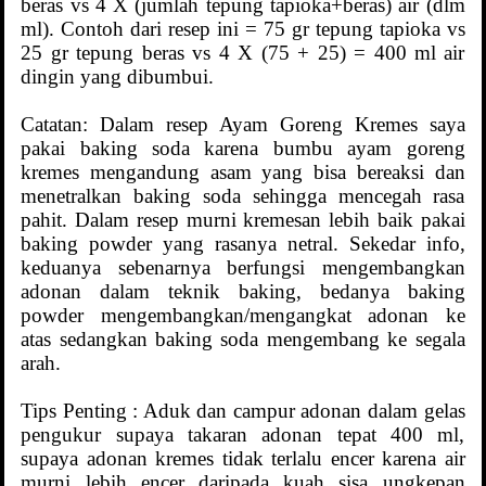
beras vs 4 X (jumlah tepung tapioka+beras) air (dlm
ml). Contoh dari resep ini = 75 gr tepung tapioka vs
25 gr tepung beras vs 4 X (75 + 25) = 400 ml air
dingin yang dibumbui.
Catatan: Dalam resep Ayam Goreng Kremes saya
pakai baking soda karena bumbu ayam goreng
kremes mengandung asam yang bisa bereaksi dan
menetralkan baking soda sehingga mencegah rasa
pahit. Dalam resep murni kremesan lebih baik pakai
baking powder yang rasanya netral. Sekedar info,
keduanya sebenarnya berfungsi mengembangkan
adonan dalam teknik baking, bedanya baking
powder mengembangkan/mengangkat adonan ke
atas sedangkan baking soda mengembang ke segala
arah.
Tips Penting : Aduk dan campur adonan dalam gelas
pengukur supaya takaran adonan tepat 400 ml,
supaya adonan kremes tidak terlalu encer karena air
murni lebih encer daripada kuah sisa ungkepan