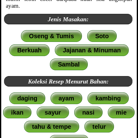
ayam.
Jenis Masakan:
Oseng & Tumis
Soto
Berkuah
Jajanan & Minuman
Sambal
Koleksi Resep Menurut Bahan:
daging
ayam
kambing
ikan
sayur
nasi
mie
tahu & tempe
telur