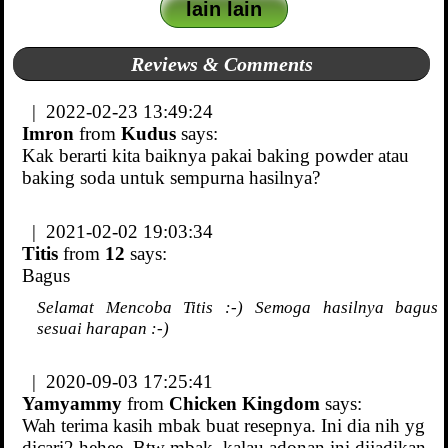
lain lain
Reviews & Comments
| 2022-02-23 13:49:24
Imron
from
Kudus
says:
Kak berarti kita baiknya pakai baking powder atau
baking soda untuk sempurna hasilnya?
| 2021-02-02 19:03:34
Titis
from
12
says:
Bagus
Selamat Mencoba Titis :-) Semoga hasilnya bagus
sesuai harapan :-)
| 2020-09-03 17:25:41
Yamyammy
from
Chicken Kingdom
says:
Wah terima kasih mbak buat resepnya. Ini dia nih yg
dicari2 hehee. Btw mbak, kalau adonan ini dijadikan