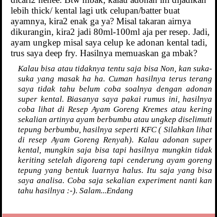
lebih thick/ kental lagi utk celupan/batter buat
ayamnya, kira2 enak ga ya? Misal takaran airnya
dikurangin, kira2 jadi 80ml-100ml aja per resep. Jadi,
ayam ungkep misal saya celup ke adonan kental tadi,
trus saya deep fry. Hasilnya memuaskan ga mbak?
Kalau bisa atau tidaknya tentu saja bisa Non, kan suka-
suka yang masak ha ha. Cuman hasilnya terus terang
saya tidak tahu belum coba soalnya dengan adonan
super kental. Biasanya saya pakai rumus ini, hasilnya
coba lihat di Resep Ayam Goreng Kremes atau kering
sekalian artinya ayam berbumbu atau ungkep diselimuti
tepung berbumbu, hasilnya seperti KFC ( Silahkan lihat
di resep Ayam Goreng Renyah). Kalau adonan super
kental, mungkin saja bisa tapi hasilnya mungkin tidak
keriting setelah digoreng tapi cenderung ayam goreng
tepung yang bentuk luarnya halus. Itu saja yang bisa
saya analisa. Coba saja sekalian experiment nanti kan
tahu hasilnya :-). Salam...Endang