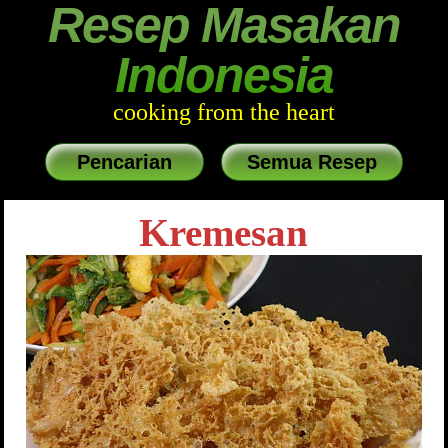
Resep Masakan
Indonesia
cooking from the heart
Pencarian
Semua Resep
Kremesan