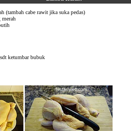
ah (tambah cabe rawit jika suka pedas)
g merah
putih
 sdt ketumbar bubuk