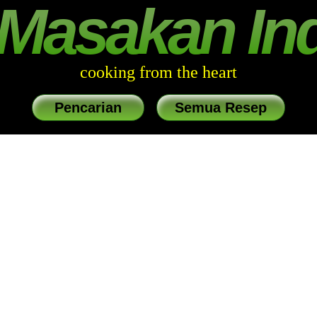
Masakan In
cooking from the heart
Pencarian
Semua Resep