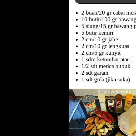
2 buah/20 gr cabai mer
10 butir/100 gr bawan
5 siung/15 gr bawang 
5 butir kemiri
2 cm/10 gr jahe
2 cm/10 gr lengkuas
2 cm/6 gr kunyit
1 sdm ketumbar atau 1
1/2 sdt merica bubuk
2 sdt garam
1 sdt gula (jika suka)