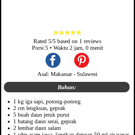
Rated
5
/5 based on
1
reviews
Porsi
5
• Waktu
2 jam, 0 menit
Asal: Makassar - Sulawesi
Bahan:
1 kg iga sapi, potong-potong
2 cm lengkuas, geprak
5 buah daun jeruk purut
1 batang daun serai, geprak
2 lembar daun salam
1 sdm asam jawa, larutkan dengan 50 ml air panas