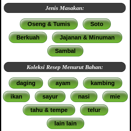
Jenis Masakan:
Oseng & Tumis
Soto
Berkuah
Jajanan & Minuman
Sambal
Koleksi Resep Menurut Bahan:
daging
ayam
kambing
ikan
sayur
nasi
mie
tahu & tempe
telur
lain lain