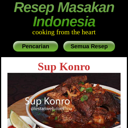
Resep Masakan
Indonesia
cooking from the heart
Pencarian
Semua Resep
Sup Konro