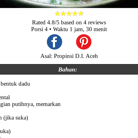
Rated
4.8
/5 based on
4
reviews
Porsi
4
• Waktu
1 jam, 30 menit
Asal: Propinsi D.I. Aceh
Bahan:
s bentuk dadu
ental
bagian putihnya, memarkan
 (jika suka)
suka)
s