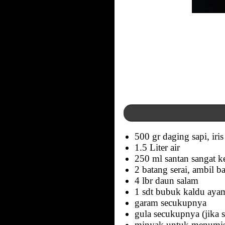
500 gr daging sapi, iri
1.5 Liter air
250 ml santan sangat k
2 batang serai, ambil 
4 lbr daun salam
1 sdt bubuk kaldu ayam
garam secukupnya
gula secukupnya (jika 
minyak untuk menumi