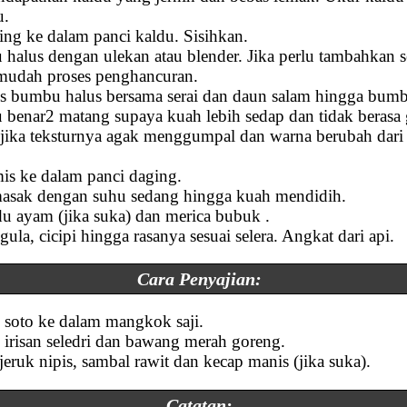
u.
ng ke dalam panci kaldu. Sisihkan.
alus dengan ulekan atau blender. Jika perlu tambahkan 
mudah proses penghancuran.
s bumbu halus bersama serai dan daun salam hingga bum
benar2 matang supaya kuah lebih sedap dan tidak berasa g
ika teksturnya agak menggumpal dan warna berubah dari 
s ke dalam panci daging.
asak dengan suhu sedang hingga kuah mendidih.
 ayam (jika suka) dan merica bubuk .
a, cicipi hingga rasanya sesuai selera. Angkat dari api.
Cara Penyajian:
soto ke dalam mangkok saji.
ri irisan seledri dan bawang merah goreng.
eruk nipis, sambal rawit dan kecap manis (jika suka).
Catatan: