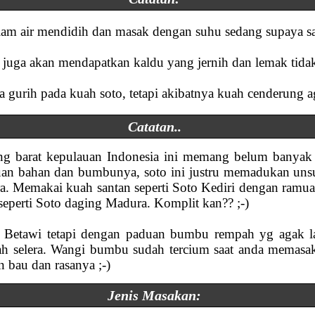
m air mendidih dan masak dengan suhu sedang supaya sari
a juga akan mendapatkan kaldu yang jernih dan lemak ti
 gurih pada kuah soto, tetapi akibatnya kuah cenderung a
Catatan..
ung barat kepulauan Indonesia ini memang belum banyak 
muan bahan dan bumbunya, soto ini justru memadukan unsur
ra. Memakai kuah santan seperti Soto Kediri dengan ram
eperti Soto daging Madura. Komplit kan?? ;-)
o Betawi tetapi dengan paduan bumbu rempah yg agak l
ah selera. Wangi bumbu sudah tercium saat anda memasak
 bau dan rasanya ;-)
Jenis Masakan: