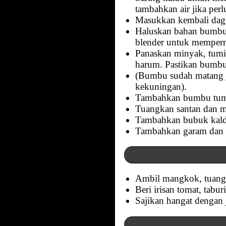
tambahkan air jika perl
Masukkan kembali dagi
Haluskan bahan bumbu h
blender untuk memper
Panaskan minyak, tumi
harum. Pastikan bumbu 
(Bumbu sudah matang j
kekuningan).
Tambahkan bumbu tumi
Tuangkan santan dan m
Tambahkan bubuk kaldu
Tambahkan garam dan gul
Ambil mangkok, tuang 
Beri irisan tomat, tabu
Sajikan hangat dengan j