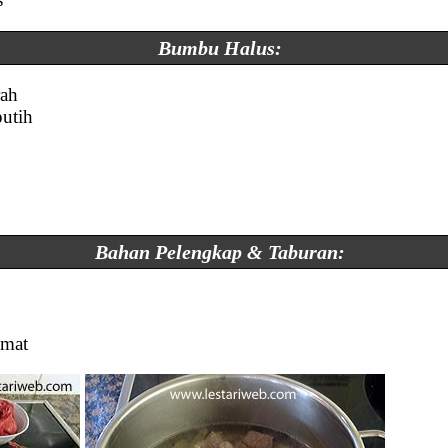
Bumbu Halus:
rah
putih
Bahan Pelengkap & Taburan:
omat