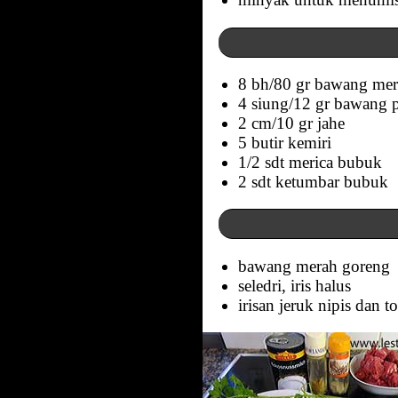
8 bh/80 gr bawang me
4 siung/12 gr bawang 
2 cm/10 gr jahe
5 butir kemiri
1/2 sdt merica bubuk
2 sdt ketumbar bubuk
bawang merah goreng
seledri, iris halus
irisan jeruk nipis dan t