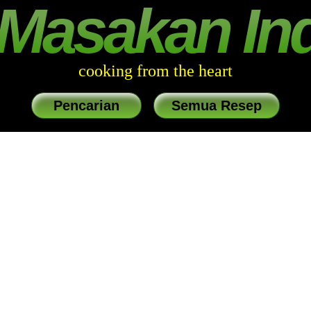
Masakan In
cooking from the heart
Pencarian
Semua Resep