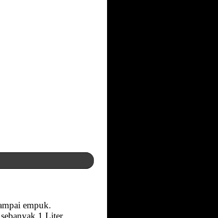
sampai empuk.
sebanyak 1 Liter,