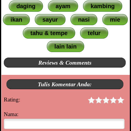
daging
ayam
kambing
ikan
sayur
nasi
mie
tahu & tempe
telur
lain lain
Reviews & Comments
Tulis Komentar Anda:
Rating:
Nama: