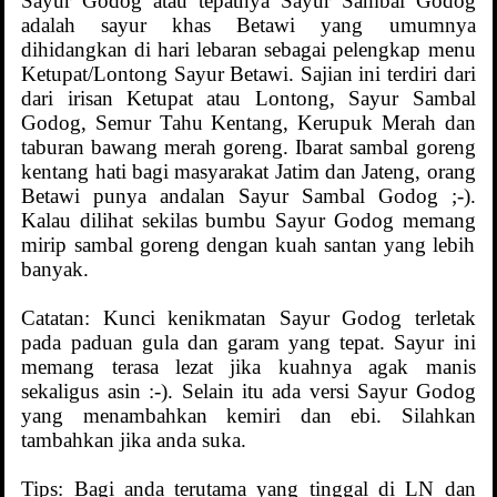
Sayur Godog atau tepatnya Sayur Sambal Godog
adalah sayur khas Betawi yang umumnya
dihidangkan di hari lebaran sebagai pelengkap menu
Ketupat/Lontong Sayur Betawi. Sajian ini terdiri dari
dari irisan Ketupat atau Lontong, Sayur Sambal
Godog, Semur Tahu Kentang, Kerupuk Merah dan
taburan bawang merah goreng. Ibarat sambal goreng
kentang hati bagi masyarakat Jatim dan Jateng, orang
Betawi punya andalan Sayur Sambal Godog ;-).
Kalau dilihat sekilas bumbu Sayur Godog memang
mirip sambal goreng dengan kuah santan yang lebih
banyak.
Catatan: Kunci kenikmatan Sayur Godog terletak
pada paduan gula dan garam yang tepat. Sayur ini
memang terasa lezat jika kuahnya agak manis
sekaligus asin :-). Selain itu ada versi Sayur Godog
yang menambahkan kemiri dan ebi. Silahkan
tambahkan jika anda suka.
Tips: Bagi anda terutama yang tinggal di LN dan