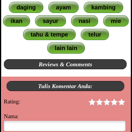
daging
ayam
kambing
ikan
sayur
nasi
mie
tahu & tempe
telur
lain lain
Reviews & Comments
Tulis Komentar Anda:
Rating:
Nama: