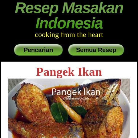
Resep Masakan
Indonesia
cooking from the heart
Pencarian
Semua Resep
Pangek Ikan