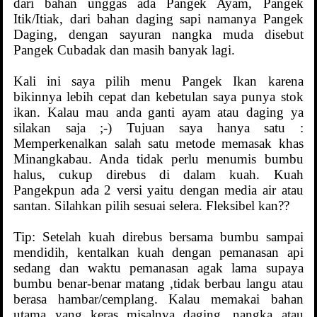
dari bahan unggas ada Pangek Ayam, Pangek
Itik/Itiak, dari bahan daging sapi namanya Pangek
Daging, dengan sayuran nangka muda disebut
Pangek Cubadak dan masih banyak lagi.
Kali ini saya pilih menu Pangek Ikan karena
bikinnya lebih cepat dan kebetulan saya punya stok
ikan. Kalau mau anda ganti ayam atau daging ya
silakan saja ;-) Tujuan saya hanya satu :
Memperkenalkan salah satu metode memasak khas
Minangkabau. Anda tidak perlu menumis bumbu
halus, cukup direbus di dalam kuah. Kuah
Pangekpun ada 2 versi yaitu dengan media air atau
santan. Silahkan pilih sesuai selera. Fleksibel kan??
Tip: Setelah kuah direbus bersama bumbu sampai
mendidih, kentalkan kuah dengan pemanasan api
sedang dan waktu pemanasan agak lama supaya
bumbu benar-benar matang ,tidak berbau langu atau
berasa hambar/cemplang. Kalau memakai bahan
utama yang keras misalnya daging, nangka atau