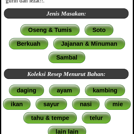
gurih dan lezat!!.
Jenis Masakan:
Oseng & Tumis
Soto
Berkuah
Jajanan & Minuman
Sambal
Koleksi Resep Menurut Bahan:
daging
ayam
kambing
ikan
sayur
nasi
mie
tahu & tempe
telur
lain lain