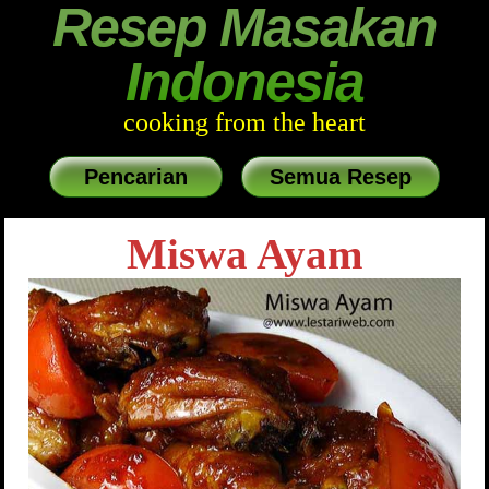
Resep Masakan
Indonesia
cooking from the heart
Pencarian
Semua Resep
Miswa Ayam