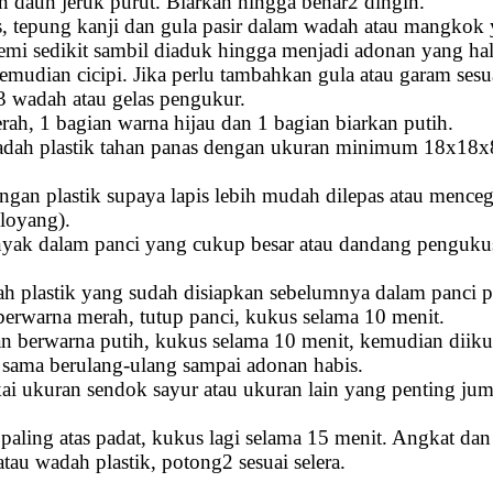
 daun jeruk purut. Biarkan hingga benar2 dingin.
, tepung kanji dan gula pasir dalam wadah atau mangkok 
demi sedikit sambil diaduk hingga menjadi adonan yang hal
emudian cicipi. Jika perlu tambahkan gula atau garam sesua
3 wadah atau gelas pengukur.
rah, 1 bagian warna hijau dan 1 bagian biarkan putih.
adah plastik tahan panas dengan ukuran minimum 18x18x8
ngan plastik supaya lapis lebih mudah dilepas atau menceg
 loyang).
nyak dalam panci yang cukup besar atau dandang penguku
ah plastik yang sudah disiapkan sebelumnya dalam panci 
erwarna merah, tutup panci, kukus selama 10 menit.
n berwarna putih, kukus selama 10 menit, kemudian diiku
sama berulang-ulang sampai adonan habis.
i ukuran sendok sayur atau ukuran lain yang penting jum
 paling atas padat, kukus lagi selama 15 menit. Angkat da
tau wadah plastik, potong2 sesuai selera.