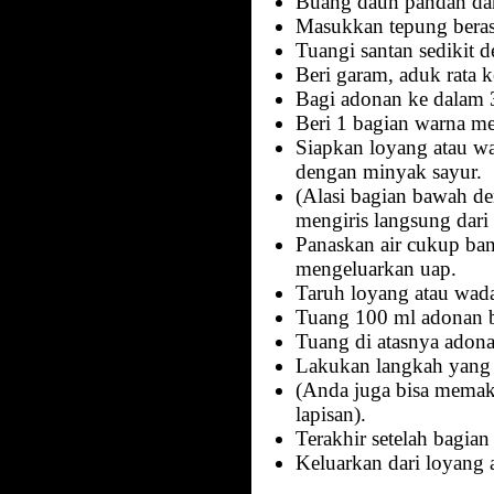
Buang daun pandan dan
Masukkan tepung beras
Tuangi santan sedikit 
Beri garam, aduk rata k
Bagi adonan ke dalam 
Beri 1 bagian warna me
Siapkan loyang atau w
dengan minyak sayur.
(Alasi bagian bawah de
mengiris langsung dari
Panaskan air cukup ba
mengeluarkan uap.
Taruh loyang atau wad
Tuang 100 ml adonan b
Tuang di atasnya adona
Lakukan langkah yang 
(Anda juga bisa memaka
lapisan).
Terakhir setelah bagian
Keluarkan dari loyang a