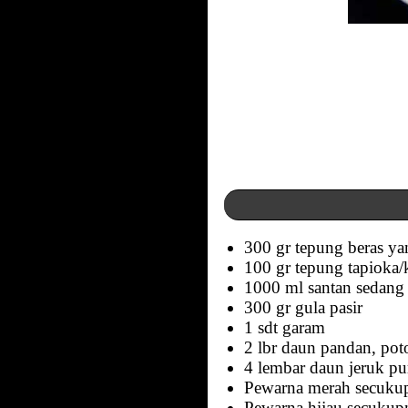
300 gr tepung beras yan
100 gr tepung tapioka/k
1000 ml santan sedang 
300 gr gula pasir
1 sdt garam
2 lbr daun pandan, pot
4 lembar daun jeruk pu
Pewarna merah secuku
Pewarna hijau secukup