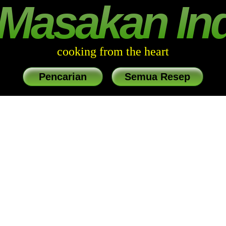
Masakan In
cooking from the heart
Pencarian
Semua Resep