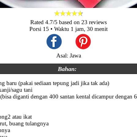
Rated
4.7
/5 based on
23
reviews
Porsi
15
• Waktu
1 jam, 30 menit
Asal: Jawa
Bahan:
g baru (pakai sediaan tepung jadi jika tak ada)
anji/sagu tani
(bisa diganti dengan 400 santan kental dicampur dengan 6
ong2 atau ikat
rut, buang tulangnya
pnya
nya