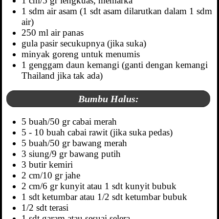
1 cm/5 gr lengkuas, memarka
1 sdm air asam (1 sdt asam dilarutkan dalam 1 sdm
air)
250 ml air panas
gula pasir secukupnya (jika suka)
minyak goreng untuk menumis
1 genggam daun kemangi (ganti dengan kemangi
Thailand jika tak ada)
Bumbu Halus:
5 buah/50 gr cabai merah
5 - 10 buah cabai rawit (jika suka pedas)
5 buah/50 gr bawang merah
3 siung/9 gr bawang putih
3 butir kemiri
2 cm/10 gr jahe
2 cm/6 gr kunyit atau 1 sdt kunyit bubuk
1 sdt ketumbar atau 1/2 sdt ketumbar bubuk
1/2 sdt terasi
1 sdt garam atau sesuai selera