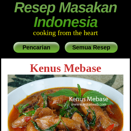
Resep Masakan
Indonesia
cooking from the heart
Pencarian
Semua Resep
Kenus Mebase