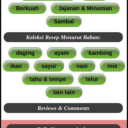
Berkuah
Jajanan & Minuman
Sambal
Koleksi Resep Menurut Bahan:
daging
ayam
kambing
ikan
sayur
nasi
mie
tahu & tempe
telur
lain lain
Reviews & Comments