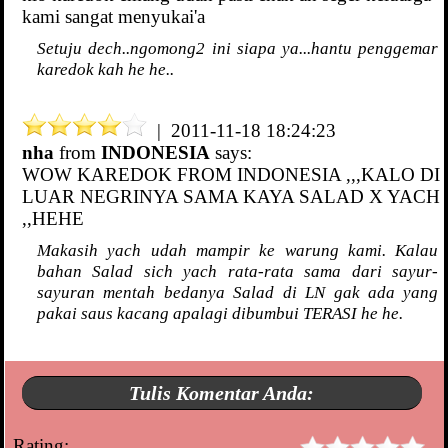
kami sangat menyukai'a
Setuju dech..ngomong2 ini siapa ya...hantu penggemar
karedok kah he he..
| 2011-11-18 18:24:23
nha
from
INDONESIA
says:
WOW KAREDOK FROM INDONESIA ,,,KALO DI
LUAR NEGRINYA SAMA KAYA SALAD X YACH
,,HEHE
Makasih yach udah mampir ke warung kami. Kalau
bahan Salad sich yach rata-rata sama dari sayur-
sayuran mentah bedanya Salad di LN gak ada yang
pakai saus kacang apalagi dibumbui TERASI he he.
Tulis Komentar Anda:
Rating: