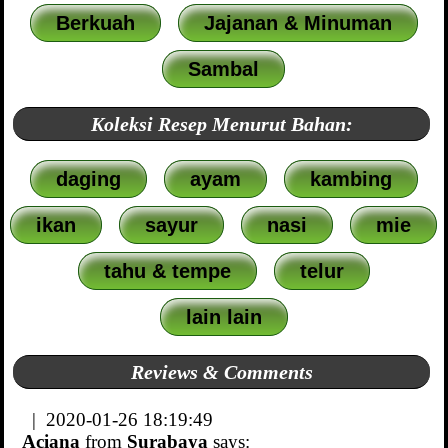
Berkuah
Jajanan & Minuman
Sambal
Koleksi Resep Menurut Bahan:
daging
ayam
kambing
ikan
sayur
nasi
mie
tahu & tempe
telur
lain lain
Reviews & Comments
| 2020-01-26 18:19:49
Aciana
from
Surabaya
says: