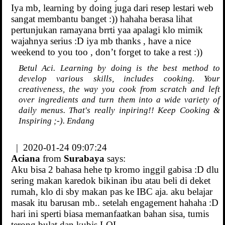
Iya mb, learning by doing juga dari resep lestari web
sangat membantu banget :)) hahaha berasa lihat
pertunjukan ramayana brrti yaa apalagi klo mimik
wajahnya serius :D iya mb thanks , have a nice
weekend to you too , don’t forget to take a rest :))
Betul Aci. Learning by doing is the best method to
develop various skills, includes cooking. Your
creativeness, the way you cook from scratch and left
over ingredients and turn them into a wide variety of
daily menus. That's really inpiring!! Keep Cooking &
Inspiring ;-). Endang
| 2020-01-24 09:07:24
Aciana
from
Surabaya
says:
Aku bisa 2 bahasa hehe tp kromo inggil gabisa :D dlu
sering makan karedok bikinan ibu atau beli di deket
rumah, klo di sby makan pas ke IBC aja. aku belajar
masak itu barusan mb.. setelah engagement hahaha :D
hari ini sperti biasa memanfaatkan bahan sisa, tumis
terong bulat dan kubis LOL