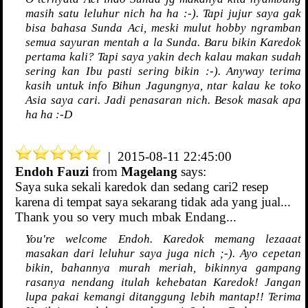
masih satu leluhur nich ha ha :-). Tapi jujur saya gak
bisa bahasa Sunda Aci, meski mulut hobby ngramban
semua sayuran mentah a la Sunda. Baru bikin Karedok
pertama kali? Tapi saya yakin dech kalau makan sudah
sering kan Ibu pasti sering bikin :-). Anyway terima
kasih untuk info Bihun Jagungnya, ntar kalau ke toko
Asia saya cari. Jadi penasaran nich. Besok masak apa
ha ha :-D
| 2015-08-11 22:45:00
Endoh Fauzi
from
Magelang
says:
Saya suka sekali karedok dan sedang cari2 resep
karena di tempat saya sekarang tidak ada yang jual...
Thank you so very much mbak Endang...
You're welcome Endoh. Karedok memang lezaaat
masakan dari leluhur saya juga nich ;-). Ayo cepetan
bikin, bahannya murah meriah, bikinnya gampang
rasanya nendang itulah kehebatan Karedok! Jangan
lupa pakai kemangi ditanggung lebih mantap!! Terima