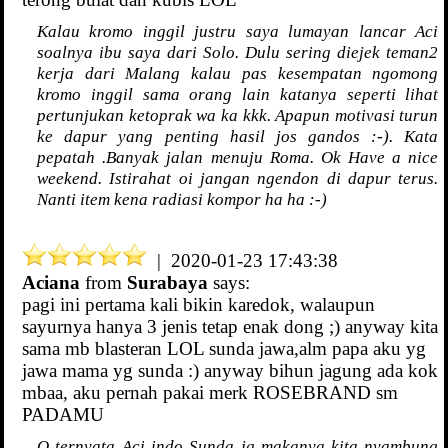
Kalau kromo inggil justru saya lumayan lancar Aci
soalnya ibu saya dari Solo. Dulu sering diejek teman2
kerja dari Malang kalau pas kesempatan ngomong
kromo inggil sama orang lain katanya seperti lihat
pertunjukan ketoprak wa ka kkk. Apapun motivasi turun
ke dapur yang penting hasil jos gandos :-). Kata
pepatah .Banyak jalan menuju Roma. Ok Have a nice
weekend. Istirahat oi jangan ngendon di dapur terus.
Nanti item kena radiasi kompor ha ha :-)
| 2020-01-23 17:43:38
Aciana
from
Surabaya
says:
pagi ini pertama kali bikin karedok, walaupun
sayurnya hanya 3 jenis tetap enak dong ;) anyway kita
sama mb blasteran LOL sunda jawa,alm papa aku yg
jawa mama yg sunda :) anyway bihun jagung ada kok
mbaa, aku pernah pakai merk ROSEBRAND sm
PADAMU
O ternyata Aci indo Sunda jg makanya kita nyambung