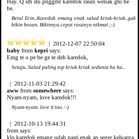
Hay. Q slh stu pnggmr karedok rasax wenak gto he
he.
Betul Erin..Karedok emang enak salad kriuk-kriuk..gak
bikin bosan. Bikinnya cepat rasanya nikmat ;-)
| 2012-12-07 22:50:04
baby
from
kepri
says:
Emg te o pe be ge te deh karedok,
Setuju..Salad paling top kriuk kriuk sedunia ha ha..
| 2012-11-03 21:29:42
aww
from
somewhere
says:
Nyam-nyam, love karedok!!!
Nyam-nyam. love it too :-)
| 2012-10-13 19:44:31
from
says:
klo karedok emang udah pasti enak an seger keluarga