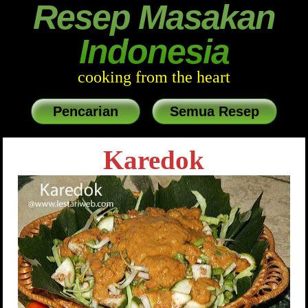
Resep Masakan
Indonesia
cooking from the heart
Pencarian
Semua Resep
Karedok