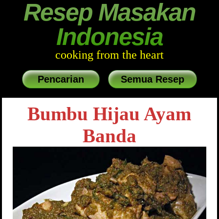
Resep Masakan
Indonesia
cooking from the heart
Pencarian
Semua Resep
Bumbu Hijau Ayam
Banda