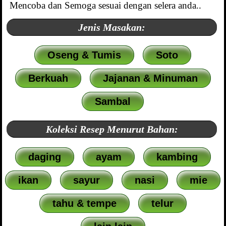
Mencoba dan Semoga sesuai dengan selera anda..
Jenis Masakan:
Oseng & Tumis
Soto
Berkuah
Jajanan & Minuman
Sambal
Koleksi Resep Menurut Bahan:
daging
ayam
kambing
ikan
sayur
nasi
mie
tahu & tempe
telur