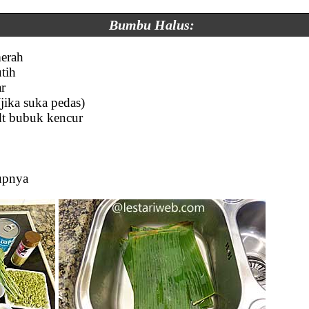
Bumbu Halus:
merah
tih
ar
(jika suka pedas)
dt bubuk kencur
kupnya