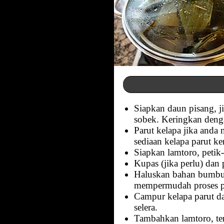
Siapkan daun pisang, ji
sobek. Keringkan denga
Parut kelapa jika anda
sediaan kelapa parut ke
Siapkan lamtoro, petik-
Kupas (jika perlu) da
Haluskan bahan bumbu h
mempermudah proses p
Campur kelapa parut da
selera.
Tambahkan lamtoro, ter