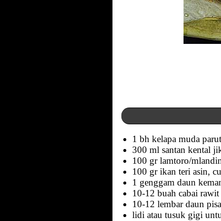
1 bh kelapa muda parut
300 ml santan kental j
100 gr lamtoro/mlanding
100 gr ikan teri asin, cu
1 genggam daun kema
10-12 buah cabai rawit
10-12 lembar daun pi
lidi atau tusuk gigi u