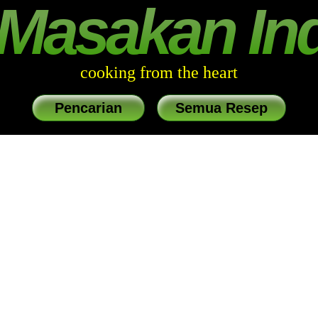
Masakan In
cooking from the heart
Pencarian
Semua Resep