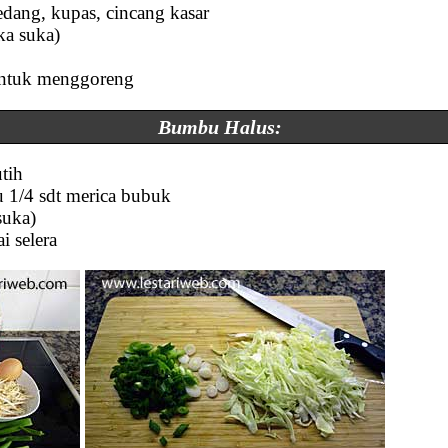
dang, kupas, cincang kasar
ka suka)
ntuk menggoreng
Bumbu Halus:
tih
au 1/4 sdt merica bubuk
 suka)
i selera