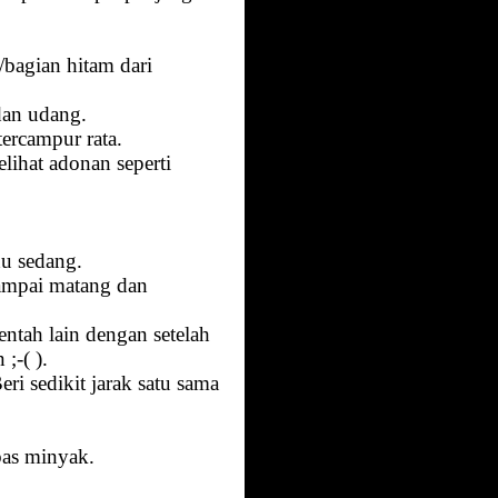
bagian hitam dari
dan udang.
ercampur rata.
lihat adonan seperti
u sedang.
sampai matang dan
entah lain dengan setelah
;-( ).
i sedikit jarak satu sama
bas minyak.