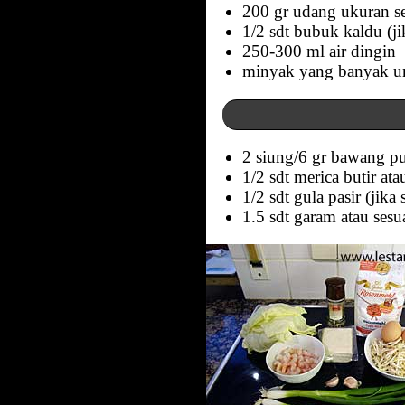
200 gr udang ukuran se
1/2 sdt bubuk kaldu (ji
250-300 ml air dingin
minyak yang banyak u
2 siung/6 gr bawang pu
1/2 sdt merica butir at
1/2 sdt gula pasir (jika
1.5 sdt garam atau sesua