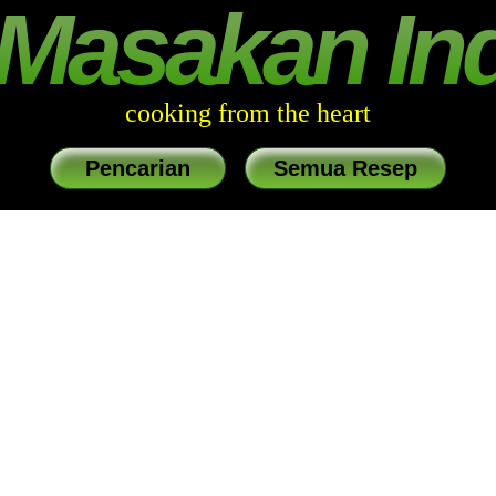
Masakan In
cooking from the heart
Pencarian
Semua Resep