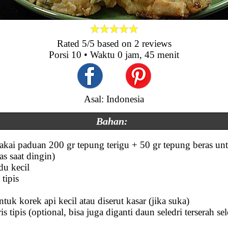
Rated
5
/5 based on
2
reviews
Porsi
10
• Waktu
0 jam, 45 menit
Asal: Indonesia
Bahan:
pakai paduan 200 gr tepung terigu + 50 gr tepung beras unt
as saat dingin)
du kecil
 tipis
ntuk korek api kecil atau diserut kasar (jika suka)
 tipis (optional, bisa juga diganti daun seledri terserah sel