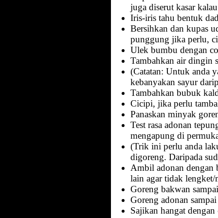
juga diserut kasar kalau
Iris-iris tahu bentuk da
Bersihkan dan kupas ud
punggung jika perlu, c
Ulek bumbu dengan cob
Tambahkan air dingin s
(Catatan: Untuk anda ya
kebanyakan sayur darip
Tambahkan bubuk kaldu 
Cicipi, jika perlu tamb
Panaskan minyak gore
Test rasa adonan tepu
mengapung di permukaa
(Trik ini perlu anda la
digoreng. Daripada sud
Ambil adonan dengan ba
lain agar tidak lengke
Goreng bakwan sampai 
Goreng adonan sampai h
Sajikan hangat dengan 