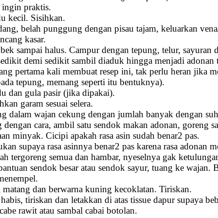
 ingin praktis.
du kecil. Sisihkan.
ang, belah punggung dengan pisau tajam, keluarkan vena/
incang kasar.
ek sampai halus. Campur dengan tepung, telur, sayuran 
edikit demi sedikit sambil diaduk hingga menjadi adonan t
ng pertama kali membuat resep ini, tak perlu heran jika me
ada tepung, memang seperti itu bentuknya).
dan gula pasir (jika dipakai).
ahkan garam sesuai selera.
ng dalam wajan cekung dengan jumlah banyak dengan suh
ng dengan cara, ambil satu sendok makan adonan, goreng 
n minyak. Cicipi apakah rasa asin sudah benar2 pas.
kukan supaya rasa asinnya benar2 pas karena rasa adonan m
ah tergoreng semua dan hambar, nyeselnya gak ketulungan 
ntuan sendok besar atau sendok sayur, tuang ke wajan. Ber
t/menempel.
matang dan berwarna kuning kecoklatan. Tiriskan.
abis, tiriskan dan letakkan di atas tissue dapur supaya be
cabe rawit atau sambal cabai botolan.