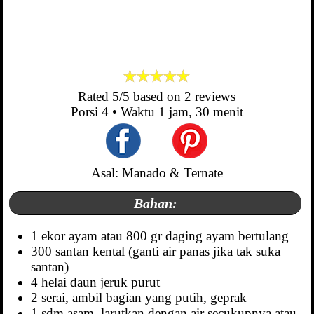
Rated
5
/5 based on
2
reviews
Porsi
4
• Waktu
1 jam, 30 menit
Asal: Manado & Ternate
Bahan:
1 ekor ayam atau 800 gr daging ayam bertulang
300 santan kental (ganti air panas jika tak suka
santan)
4 helai daun jeruk purut
2 serai, ambil bagian yang putih, geprak
1 sdm asam, larutkan dengan air secukupnya atau