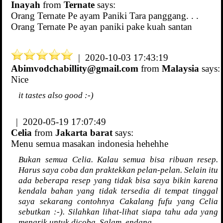
Inayah
from
Ternate
says:
Orang Ternate Pe ayam Paniki Tara panggang. . .
Orang Ternate Pe ayan paniki pake kuah santan
| 2020-10-03 17:43:19
Abimvodchabillity@gmail.com
from
Malaysia
says:
Nice
it tastes also good :-)
| 2020-05-19 17:07:49
Celia
from
Jakarta barat
says:
Menu semua masakan indonesia hehehhe
Bukan semua Celia. Kalau semua bisa ribuan resep.
Harus saya coba dan praktekkan pelan-pelan. Selain itu
ada beberapa resep yang tidak bisa saya bikin karena
kendala bahan yang tidak tersedia di tempat tinggal
saya sekarang contohnya Cakalang fufu yang Celia
sebutkan :-). Silahkan lihat-lihat siapa tahu ada yang
menarik untuk dicoba. Salam..endang