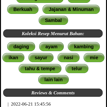
Berkuah
Jajanan & Minuman
Sambal
Koleksi Resep Menurut Bahan:
daging
ayam
kambing
ikan
sayur
nasi
mie
tahu & tempe
telur
lain lain
Reviews & Comments
| 2022-06-21 15:45:56