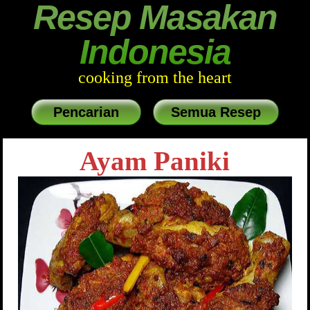
Resep Masakan
Indonesia
cooking from the heart
Pencarian
Semua Resep
Ayam Paniki