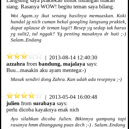
Langsung saya praktekan untuk hidangan makan
siang. Rasanya WOW! begitu teman saya bilang.
Woi Agam..sy ikut senang hasilnya memuaskan. Koki
handal jg nich cuman bekal googling langsung praktek,
dapat aplause dr teman lagi!! Resep yg sedap tak harus
yg sulit2, tul nggak? Yg penting masaknya dr hati ;-)
Salam..Endang
| 2013-08-14 12:40:30
azzahra
from
bandung, majalaya
says:
Buu...masakin aku ayam mentega:-)
Masak sendiri dong Zahra. Kan udah ada resepnya ;-)
| 2013-05-04 16:00:48
julien
from
surabaya
says:
perlu dicoba kayaknya enak nich
Ayo silahkan dicoba Julien. Bikinnya gampang tapi
rasanya hmm ditanggung puas dech ;-) . Salam..Endang