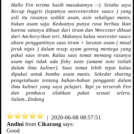
Hallo Fen terima kasih masukannya :-). Setahu saya
Kecap Inggris (tepatnya worcestershire sauce ) yang
asli itu rasanya sedikit asam, asin sekaligus manis,
bukan asam saja. Keduanya punya rasa berbau ikan
karena satunya dibuat dari tiram dan Worcester dibuat
dari Anchovy/ikan teri. Makanya kalau worcester sauce
absen penggantinya saus tiram + larutan asam ( misal
jeruk nipis ) dalam resep ayam goreng mentega yang
pakai saus tiram. Kalau saus tomat memang rasanya
asam tapi tidak ada fishy taste (umami note istilah
dalam ilmu kuliner). Saus tomat lebih tepat kalau
dipakai untuk bumbu asam manis. Sekedar sharing
pengetahuan tentang bahan-bahan pengganti dalam
ilmu kuliner yang saya pelajari. Tapi ya terserah Fen
dan pembaca silahkan pakai sesuai selera.
Salam...Endang
| 2020-06-08 08:57:51
Andini
from
Cikarang
says:
Good