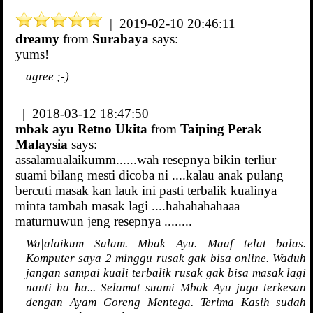
| 2019-02-10 20:46:11
dreamy
from
Surabaya
says:
yums!
agree ;-)
| 2018-03-12 18:47:50
mbak ayu Retno Ukita
from
Taiping Perak
Malaysia
says:
assalamualaikumm......wah resepnya bikin terliur
suami bilang mesti dicoba ni ....kalau anak pulang
bercuti masak kan lauk ini pasti terbalik kualinya
minta tambah masak lagi ....hahahahahaaa
maturnuwun jeng resepnya ........
Wa|alaikum Salam. Mbak Ayu. Maaf telat balas.
Komputer saya 2 minggu rusak gak bisa online. Waduh
jangan sampai kuali terbalik rusak gak bisa masak lagi
nanti ha ha... Selamat suami Mbak Ayu juga terkesan
dengan Ayam Goreng Mentega. Terima Kasih sudah