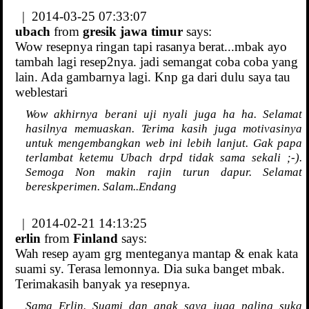
| 2014-03-25 07:33:07
ubach
from
gresik jawa timur
says:
Wow resepnya ringan tapi rasanya berat...mbak ayo
tambah lagi resep2nya. jadi semangat coba coba yang
lain. Ada gambarnya lagi. Knp ga dari dulu saya tau
weblestari
Wow akhirnya berani uji nyali juga ha ha. Selamat
hasilnya memuaskan. Terima kasih juga motivasinya
untuk mengembangkan web ini lebih lanjut. Gak papa
terlambat ketemu Ubach drpd tidak sama sekali ;-).
Semoga Non makin rajin turun dapur. Selamat
bereskperimen. Salam..Endang
| 2014-02-21 14:13:25
erlin
from
Finland
says:
Wah resep ayam grg menteganya mantap & enak kata
suami sy. Terasa lemonnya. Dia suka banget mbak.
Terimakasih banyak ya resepnya.
Sama Erlin. Suami dan anak saya juga paling suka