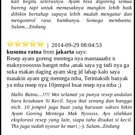
kali begitu seterusnya. Ayam bisa digoreng semua
bareng tapi untuk memasaknya mungkin lebih baik
dibikin bertahap supaya lebih mudah mengatur dan
mengontrol rasa bumbunya. Semoga membantu.
Salam....Endang
| 2014-09-29 08:04:53
kusuma ratna
from
jakarta
says:
Resep ayam goreng mentega nya mantaaaabz n
maknyoooosss banget mba ,anak saya yg tadi nya ga
suka makan daging ayam skrg jd lahap kalo saya
masakin ayam grg mentega mba, Terimaksih banyak
ya mba resep nya 10jempol buat resep nya mba ;)
Hallo Ratna....!!!! Woi selamat ya punya resep andalan
baru kesukaan Si Kecil. Saya ikut senang dan bangga
nich. 10 jempol juga buat yang barusan sukses bikin
Ayam Goreng Mentega Mak Nyossss. Ayo silahkan
eksplorasi resep yang lain, siapa tahu disukai si kecil.
Thx juga sudah nyasar ke mari ;-). Salam...Endang