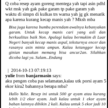
Q coba resep ayam goreng mentega yah tapi asin pdhl
wkt msk yah gak pake garam tp pake garam yah
waktu di simpn di kulkas trs warna yah jg gk menarik
apa karena kurang kecap manis yah ? Mksh mba
Bisa juga karena bumbu perendam awalnya kebanyakan
garam. Untuk kecap manis cari yang asli dan
berkualitas baik Non. Apalagi kalau bermukim di Luar
Negeri banyak kecap manis aspal, teksturnya encer dan
rasanya asin minta ampun. Kalau ketanggor kecap
ginian masakan memang bisa ancur2an. Silahkan
dicoba lagi ya. Salam...Endang
| 2014-10-13 07:19:13
yulie
from
banjarmasin
says:
aku pengen coba pas selamatan,kalau utk porsi ayam 5
ekor kira2 bahannya berapa mba?
Hallo Yulie. Resep ini untuk 500 gr ayam atau kurang
lebih 1/2 ekor ayam. Jadi kalau untuk 1 ekor ayam
bahan lainnya dibikin 2 kali. Kalau untuk 5 ekor jadi 10