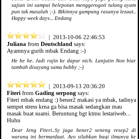
sajian ini sampai belepotan menggerogoti tulang ayam
pun tak masalah ;-). Bikinnya gampang rasanya lezaat..
Happy week days... Endang
| 2013-10-06 22:46:53
Juliana
from
Deutschland
says:
Ayamnya gurih mbak Endang :-)
He he he. Jadi rajin ke dapur nich. Lanjutin Non biar
tambah disayang sama hubby ;-)
| 2013-09-13 20:36:20
Fiteri
from
Gading serpong
says:
Fiteri mbak endang :) bener2 makasi ya mbak, tadinya
sempet stress krna ga bisa masak sedangkan mau
masak buat suami. Beruntung bgt ktmu lestariweb...
Huhu
Dear Jeng Fiteri..Sy juga bener2 seneng resep2 di
warung ini bermanfaat. Ayo silahkan bagi ilmunya ke