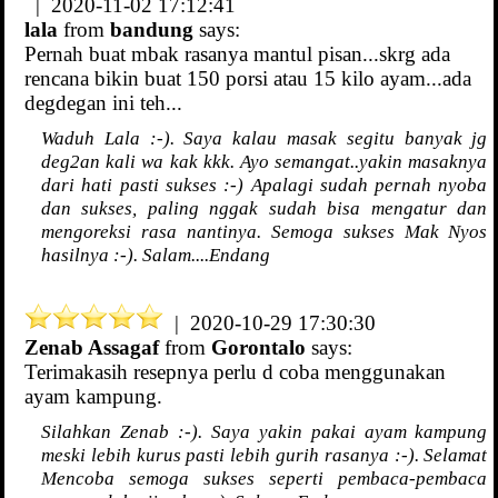
| 2020-11-02 17:12:41
lala
from
bandung
says:
Pernah buat mbak rasanya mantul pisan...skrg ada
rencana bikin buat 150 porsi atau 15 kilo ayam...ada
degdegan ini teh...
Waduh Lala :-). Saya kalau masak segitu banyak jg
deg2an kali wa kak kkk. Ayo semangat..yakin masaknya
dari hati pasti sukses :-) Apalagi sudah pernah nyoba
dan sukses, paling nggak sudah bisa mengatur dan
mengoreksi rasa nantinya. Semoga sukses Mak Nyos
hasilnya :-). Salam....Endang
| 2020-10-29 17:30:30
Zenab Assagaf
from
Gorontalo
says:
Terimakasih resepnya perlu d coba menggunakan
ayam kampung.
Silahkan Zenab :-). Saya yakin pakai ayam kampung
meski lebih kurus pasti lebih gurih rasanya :-). Selamat
Mencoba semoga sukses seperti pembaca-pembaca