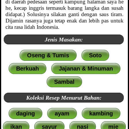
di daerah pedesaan seperti kampung halaman saya he
he, kecap inggris termasuk barang langka dan susah
didapat.) Solusinya silakan ganti dengan saus tiram.
Dijamin rasanya juga tetap enak dan lebih pas untuk
cita rasa lidah Indonesia.
Jenis Masakan:
Oseng & Tumis
Soto
Berkuah
Jajanan & Minuman
Sambal
Koleksi Resep Menurut Bahan:
daging
ayam
kambing
ikan
sayur
nasi
mie