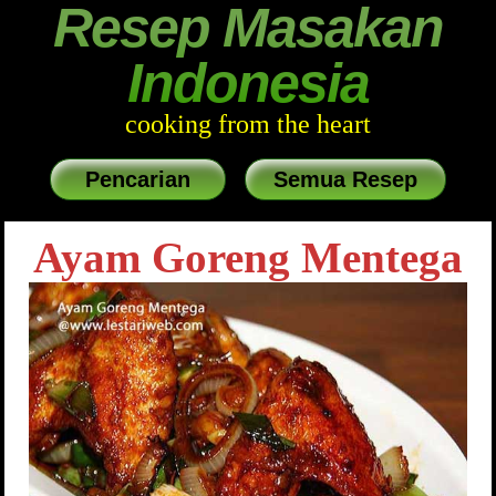
Resep Masakan
Indonesia
cooking from the heart
Pencarian
Semua Resep
Ayam Goreng Mentega