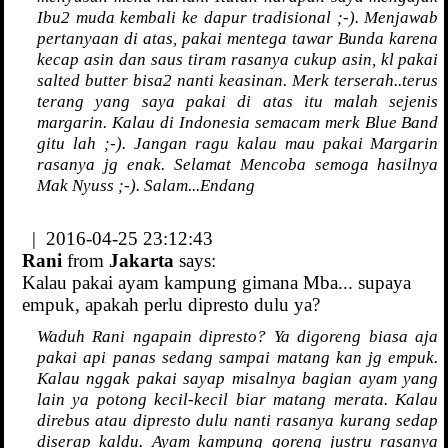
Ibu2 muda kembali ke dapur tradisional ;-). Menjawab
pertanyaan di atas, pakai mentega tawar Bunda karena
kecap asin dan saus tiram rasanya cukup asin, kl pakai
salted butter bisa2 nanti keasinan. Merk terserah..terus
terang yang saya pakai di atas itu malah sejenis
margarin. Kalau di Indonesia semacam merk Blue Band
gitu lah ;-). Jangan ragu kalau mau pakai Margarin
rasanya jg enak. Selamat Mencoba semoga hasilnya
Mak Nyuss ;-). Salam...Endang
| 2016-04-25 23:12:43
Rani
from
Jakarta
says:
Kalau pakai ayam kampung gimana Mba... supaya
empuk, apakah perlu dipresto dulu ya?
Waduh Rani ngapain dipresto? Ya digoreng biasa aja
pakai api panas sedang sampai matang kan jg empuk.
Kalau nggak pakai sayap misalnya bagian ayam yang
lain ya potong kecil-kecil biar matang merata. Kalau
direbus atau dipresto dulu nanti rasanya kurang sedap
diserap kaldu. Ayam kampung goreng justru rasanya