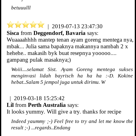
betuuulll
| 2019-07-13 23:47:30
Sisca
from
Deggendorf, Bavaria
says:
Wuaaaahhhh mantep tenan ayam goreng mentega nya,
mbak... Julia sama bapaknya makannya nambah 2 x
hehehe.. makasih byk buat resepnya yooooo....
gampang pulak masaknya;)
Woiii....selamat Sist. Ayam Goreng mentega sukses
menginvasi lidah bayrisch ha ha ha :-D. Kokine
hebat..Salam 5 jempol juga untuk dirimu. W
| 2019-03-18 15:25:42
Lil
from
Perth Australia
says:
It looks yummy. Will give a try. thanks for recipe
Indeed yaummy ;-) Feel free to try and let me know the
result ;-) ...regards..Endang