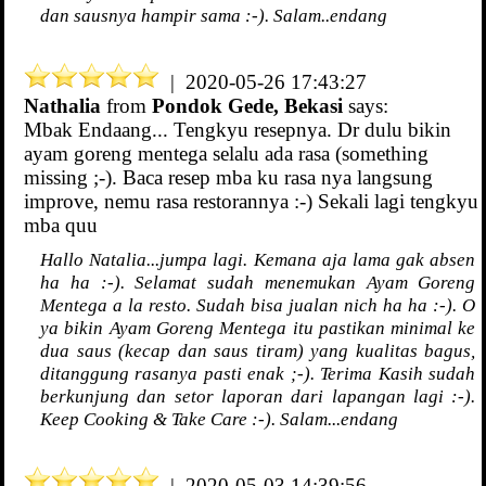
dan sausnya hampir sama :-). Salam..endang
| 2020-05-26 17:43:27
Nathalia
from
Pondok Gede, Bekasi
says:
Mbak Endaang... Tengkyu resepnya. Dr dulu bikin
ayam goreng mentega selalu ada rasa (something
missing ;-). Baca resep mba ku rasa nya langsung
improve, nemu rasa restorannya :-) Sekali lagi tengkyu
mba quu
Hallo Natalia...jumpa lagi. Kemana aja lama gak absen
ha ha :-). Selamat sudah menemukan Ayam Goreng
Mentega a la resto. Sudah bisa jualan nich ha ha :-). O
ya bikin Ayam Goreng Mentega itu pastikan minimal ke
dua saus (kecap dan saus tiram) yang kualitas bagus,
ditanggung rasanya pasti enak ;-). Terima Kasih sudah
berkunjung dan setor laporan dari lapangan lagi :-).
Keep Cooking & Take Care :-). Salam...endang
| 2020-05-03 14:39:56