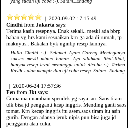
yang sudah uji coba :-). Salam...Endang
| 2020-09-02 17:15:49
Cindhi
from
Jakarta
says:
Terima kasih resepnya. Enak sekali.. meski ada bbrp
bahan yg hrs kami sesuaikan krn ga ada di rumah, tp
maknyus.. Bakalan byk ngintip resep lainnya.
Hallo Cindhi :-). Selamat Ayam Goreng Menteganya
sukses meski minus bahan. Ayo silahkan lihat-lihat,
banyak resep lezat menunggu untuk dicoba :-). Terima
Kasih sudah mampir dan uji coba resep. Salam...Endang
| 2020-06-24 17:57:36
Fen
from
Jkt
says:
Cuma mau nambain spendek yg saya tau. Saos tiram
tdk bisa jd pengganti kcap inggris. Mending ganti saos
tomat. Krn kecap inggris itu asem.saos tiram itu asin
gurih. Dengan adanya jeruk nipis pun bisa juga jd
pengganti atau cuka.