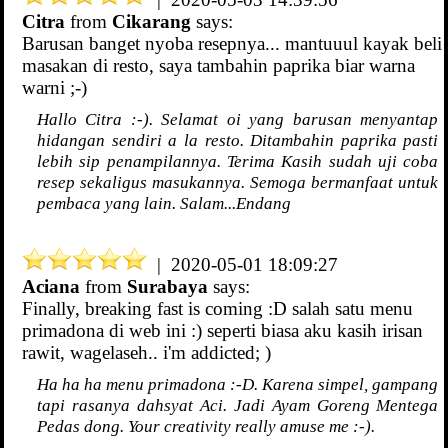
Citra
from
Cikarang
says:
Barusan banget nyoba resepnya... mantuuul kayak beli
masakan di resto, saya tambahin paprika biar warna
warni ;-)
Hallo Citra :-). Selamat oi yang barusan menyantap
hidangan sendiri a la resto. Ditambahin paprika pasti
lebih sip penampilannya. Terima Kasih sudah uji coba
resep sekaligus masukannya. Semoga bermanfaat untuk
pembaca yang lain. Salam...Endang
| 2020-05-01 18:09:27
Aciana
from
Surabaya
says:
Finally, breaking fast is coming :D salah satu menu
primadona di web ini :) seperti biasa aku kasih irisan
rawit, wagelaseh.. i'm addicted; )
Ha ha ha menu primadona :-D. Karena simpel, gampang
tapi rasanya dahsyat Aci. Jadi Ayam Goreng Mentega
Pedas dong. Your creativity really amuse me :-).