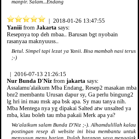
manpir. Salam...Endang
| 2018-01-26 13:47:55
Yaniii
from
Jakarta
says:
Resepnya top deh mbaa.. Barusan bgt nyobain
rasanyaa maknyuuss..
Betul. Simpel tapi lezat ya Yanii. Bisa mambah nasi terus
;-)
| 2016-07-13 21:26:15
Nur Bunda D'Niz
from
jakarta
says:
Assalamu'alaikum Mba Endang, Resep2 masakan mba
bnr2 membantu Urusan dapur sy, Ga perlu bingung2
lg hri ini mau msk apa bsk apa. Sy mau tanya nih.
Mba Mentega nya yg dipakai Salted atw unsalted ya
mba, klau boleh tau mba pakaii Merk apa ya?
Wa'alaikum salam Bunda D'Niz ;-). Alhamdulillah kalau
postingan resep di website ini bisa membantu untuk
menyusun menu harian. Itulah harapan saya mengajak