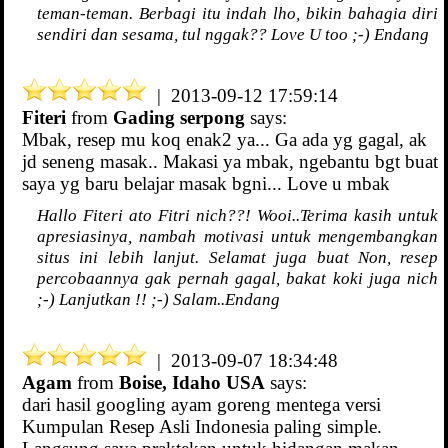
teman-teman. Berbagi itu indah lho, bikin bahagia diri
sendiri dan sesama, tul nggak?? Love U too ;-) Endang
| 2013-09-12 17:59:14
Fiteri
from
Gading serpong
says:
Mbak, resep mu koq enak2 ya... Ga ada yg gagal, ak
jd seneng masak.. Makasi ya mbak, ngebantu bgt buat
saya yg baru belajar masak bgni... Love u mbak
Hallo Fiteri ato Fitri nich??! Wooi..Terima kasih untuk
apresiasinya, nambah motivasi untuk mengembangkan
situs ini lebih lanjut. Selamat juga buat Non, resep
percobaannya gak pernah gagal, bakat koki juga nich
;-) Lanjutkan !! ;-) Salam..Endang
| 2013-09-07 18:34:48
Agam
from
Boise, Idaho USA
says:
dari hasil googling ayam goreng mentega versi
Kumpulan Resep Asli Indonesia paling simple.