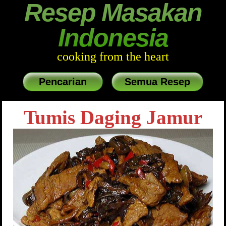
Resep Masakan
Indonesia
cooking from the heart
Pencarian
Semua Resep
Tumis Daging Jamur