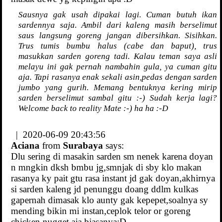
Sausnya gak usah dipakai lagi. Cuman butuh ikan
sardennya saja. Ambil dari kaleng masih berselimut
saus langsung goreng jangan dibersihkan. Sisihkan.
Trus tumis bumbu halus (cabe dan baput), trus
masukkan sarden goreng tadi. Kalau teman saya asli
melayu ini gak pernah nambahin gula, ya cuman gitu
aja. Tapi rasanya enak sekali asin,pedas dengan sarden
jumbo yang gurih. Memang bentuknya kering mirip
sarden berselimut sambal gitu :-) Sudah kerja lagi?
Welcome back to reality Mate :-) ha ha :-D
| 2020-06-09 20:43:56
Aciana
from
Surabaya
says:
Dlu sering di masakin sarden sm nenek karena doyan
n mngkin dksh bmbu jg,smnjak di sby klo makan
rasanya ky pait gtu rasa instant jd gak doyan,akhirnya
si sarden kaleng jd penunggu doang ddlm kulkas
gapernah dimasak klo aunty gak kepepet,soalnya sy
mending bikin mi instan,ceplok telor or goreng
chicken nugget aja biasanya:D