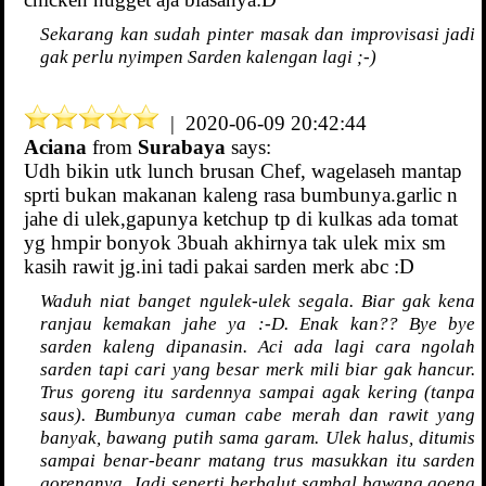
Sekarang kan sudah pinter masak dan improvisasi jadi
gak perlu nyimpen Sarden kalengan lagi ;-)
| 2020-06-09 20:42:44
Aciana
from
Surabaya
says:
Udh bikin utk lunch brusan Chef, wagelaseh mantap
sprti bukan makanan kaleng rasa bumbunya.garlic n
jahe di ulek,gapunya ketchup tp di kulkas ada tomat
yg hmpir bonyok 3buah akhirnya tak ulek mix sm
kasih rawit jg.ini tadi pakai sarden merk abc :D
Waduh niat banget ngulek-ulek segala. Biar gak kena
ranjau kemakan jahe ya :-D. Enak kan?? Bye bye
sarden kaleng dipanasin. Aci ada lagi cara ngolah
sarden tapi cari yang besar merk mili biar gak hancur.
Trus goreng itu sardennya sampai agak kering (tanpa
saus). Bumbunya cuman cabe merah dan rawit yang
banyak, bawang putih sama garam. Ulek halus, ditumis
sampai benar-beanr matang trus masukkan itu sarden
gorengnya. Jadi seperti berbalut sambal bawang goeng