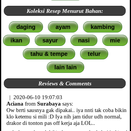
Koleksi Resep Menurut Bahan:
daging
ayam
kambing
ikan
sayur
nasi
mie
tahu & tempe
telur
lain lain
Reviews & Comments
| 2020-06-10 19:07:03
Aciana
from
Surabaya
says:
Ow brrti sausnya gak dipakai.. iya nnti tak coba bikin
klo ketemu si mili :D Iya nih jam tidur udh normal,
drakor di tonton pas off kerja aja LOL..