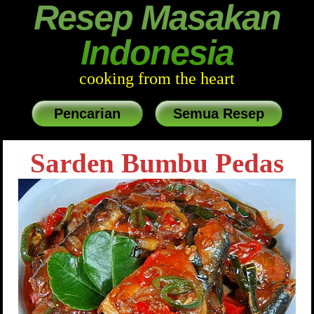
Resep Masakan
Indonesia
cooking from the heart
Pencarian
Semua Resep
Sarden Bumbu Pedas