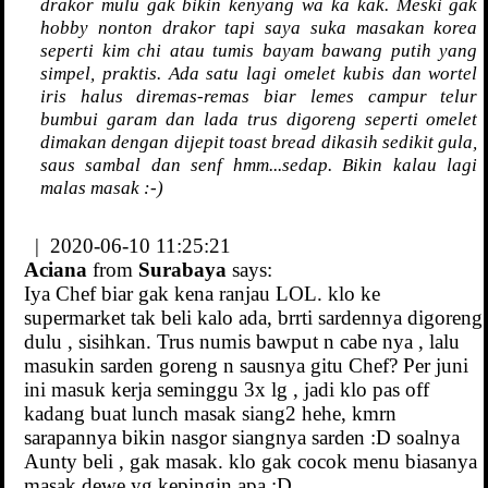
drakor mulu gak bikin kenyang wa ka kak. Meski gak
hobby nonton drakor tapi saya suka masakan korea
seperti kim chi atau tumis bayam bawang putih yang
simpel, praktis. Ada satu lagi omelet kubis dan wortel
iris halus diremas-remas biar lemes campur telur
bumbui garam dan lada trus digoreng seperti omelet
dimakan dengan dijepit toast bread dikasih sedikit gula,
saus sambal dan senf hmm...sedap. Bikin kalau lagi
malas masak :-)
| 2020-06-10 11:25:21
Aciana
from
Surabaya
says:
Iya Chef biar gak kena ranjau LOL. klo ke
supermarket tak beli kalo ada, brrti sardennya digoreng
dulu , sisihkan. Trus numis bawput n cabe nya , lalu
masukin sarden goreng n sausnya gitu Chef? Per juni
ini masuk kerja seminggu 3x lg , jadi klo pas off
kadang buat lunch masak siang2 hehe, kmrn
sarapannya bikin nasgor siangnya sarden :D soalnya
Aunty beli , gak masak. klo gak cocok menu biasanya
masak dewe yg kepingin apa :D