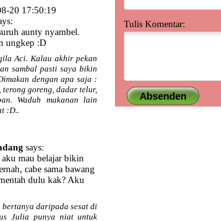
8-20 17:50:19
ays:
Tulis Komentar:
isuruh aunty nyambel.
m ungkep :D
ila Aci. Kalau akhir pekan
an sambal pasti saya bikin
 Dimakan dengan apa saja :
 terong goreng, dadar telur,
apan. Waduh makanan lain
t :D..
adang
says:
aku mau belajar bikin
pernah, cabe sama bawang
 mentah dulu kak? Aku
 bertanya daripada sesat di
s Julia punya niat untuk