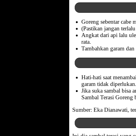
Goreng sebentar cabe m
(Pastikan jangan terlal
Angkat dari api lalu u
rata.
Tambahkan garam dan gu
Hati-hati saat menamba
garam tidak diperlukan
Jika suka sambal bisa 
Sambal Terasi Goreng b
Sumber: Eka Dianawati, tem
Ini dia sambal terasi yang