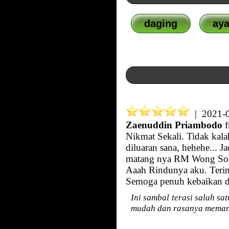
daging
ay
| 2021-0
Zaenuddin Priambodo
f
Nikmat Sekali. Tidak kal
diluaran sana, hehehe... Ja
matang nya RM Wong Solo
Aaah Rindunya aku. Terim
Semoga penuh kebaikan d
Ini sambal terasi salah sa
mudah dan rasanya memang