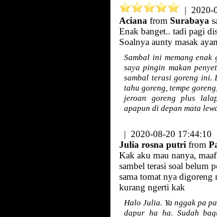
| 2020-0
Aciana
from
Surabaya
s
Enak banget.. tadi pagi d
Soalnya aunty masak aya
Sambal ini memang enak g
saya pingin makan penyet
sambal terasi goreng ini.
tahu goreng, tempe goreng,
jeroan goreng plus lal
apapun di depan mata lewa
| 2020-08-20 17:44:10
Julia rosna putri
from
P
Kak aku mau nanya, maaf 
sambel terasi soal belum 
sama tomat nya digoreng
kurang ngerti kak
Halo Julia. Ya nggak pa pa
dapur ha ha. Sudah bagu