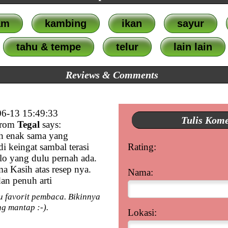
am
kambing
ikan
sayur
tahu & tempe
telur
lain lain
Reviews & Comments
6-13 15:49:33
Tulis Kom
rom
Tegal
says:
ah enak sama yang
di keingat sambal terasi
Rating:
 yang dulu pernah ada.
a Kasih atas resep nya.
Nama:
an penuh arti
tu favorit pembaca. Bikinnya
 mantap :-).
Lokasi: