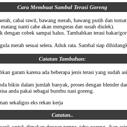
Cara Membuat Sambal Terasi Goreng
erah, cabai rawit, bawang merah, bawang putih dan tomat
u matang nanti cabe akan mengeras dan susah diulek).
lek dengan cobek sampai halus. Tambahkan terasi bakar/go
la merah sesuai selera. Aduk rata. Sambal siap dihidang
Catatan Tambahan:
hkan garam karena ada beberapa jenis terasi yang sudah 
.
anda bikin dalam jumlah banyak, proses dengan blender da
isa anda pakai sebagai bumbu nasi goreng.
an sekaligus eks rekan kerja
Catatan..
 cocok untuk dimakan dengan tempe, tahu goreng, ikan asi