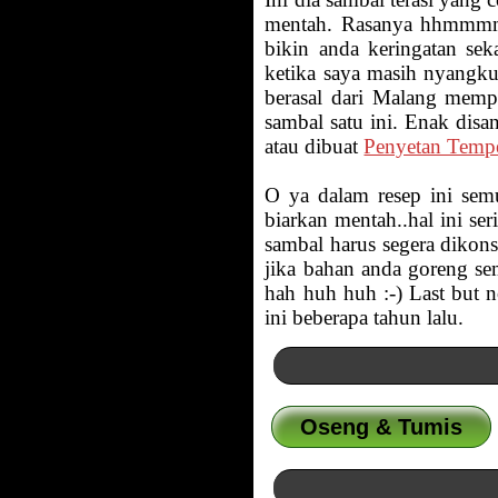
mentah. Rasanya hhmmmmm
bikin anda keringatan sek
ketika saya masih nyangku
berasal dari Malang mempe
sambal satu ini. Enak disa
atau dibuat
Penyetan Temp
O ya dalam resep ini sem
biarkan mentah..hal ini se
sambal harus segera dikons
jika bahan anda goreng se
hah huh huh :-) Last but 
ini beberapa tahun lalu.
Oseng & Tumis