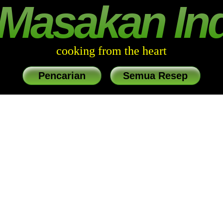
Masakan In
cooking from the heart
Pencarian
Semua Resep