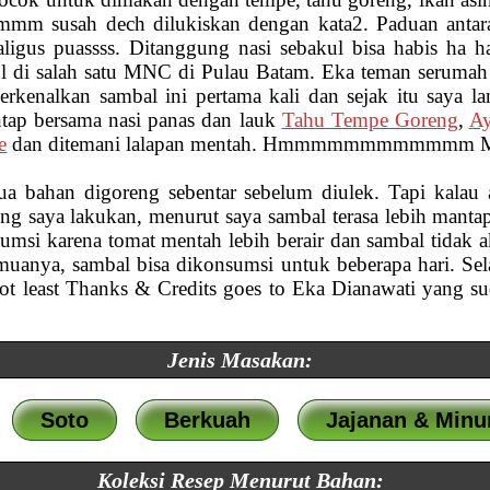
m susah dech dilukiskan dengan kata2. Paduan antara 
aligus puassss. Ditanggung nasi sebakul bisa habis ha h
l di salah satu MNC di Pulau Batam. Eka teman serumah 
rkenalkan sambal ini pertama kali dan sejak itu saya l
ntap bersama nasi panas dan lauk
Tahu Tempe Goreng
,
A
e
dan ditemani lalapan mentah. Hmmmmmmmmmmmm Ma
ua bahan digoreng sebentar sebelum diulek. Tapi kalau 
ring saya lakukan, menurut saya sambal terasa lebih manta
umsi karena tomat mentah lebih berair dan sambal tidak 
muanya, sambal bisa dikonsumsi untuk beberapa hari. S
not least Thanks & Credits goes to Eka Dianawati yang 
Jenis Masakan:
Soto
Berkuah
Jajanan & Min
Koleksi Resep Menurut Bahan: