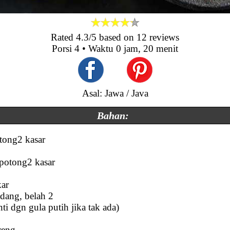
Rated
4.3
/5 based on
12
reviews
Porsi
4
• Waktu
0 jam, 20 menit
Asal: Jawa / Java
Bahan:
otong2 kasar
 potong2 kasar
kar
dang, belah 2
nti dgn gula putih jika tak ada)
reng