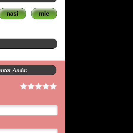
nasi
mie
entar Anda: