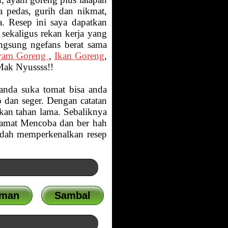
pedas, gurih dan nikmat,
a. Resep ini saya dapatkan
sekaligus rekan kerja yang
angsung ngefans berat sama
yam Goreng
,
Ikan Goreng
,
k Nyussss!!
anda suka tomat bisa anda
p dan seger. Dengan catatan
akan tahan lama. Sebaliknya
elamat Mencoba dan ber hah
sudah memperkenalkan resep
uman
Sambal