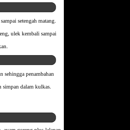
 sampai setengah matang.
reng, ulek kembali sampai
kan.
asin sehingga penambahan
n simpan dalam kulkas.
n, ayam goreng plus lalapan