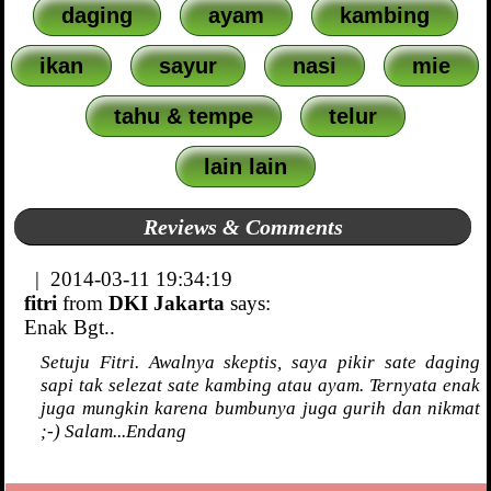
daging
ayam
kambing
ikan
sayur
nasi
mie
tahu & tempe
telur
lain lain
Reviews & Comments
| 2014-03-11 19:34:19
fitri
from
DKI Jakarta
says:
Enak Bgt..
Setuju Fitri. Awalnya skeptis, saya pikir sate daging
sapi tak selezat sate kambing atau ayam. Ternyata enak
juga mungkin karena bumbunya juga gurih dan nikmat
;-) Salam...Endang