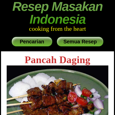
Resep Masakan
Indonesia
cooking from the heart
Pencarian
Semua Resep
Pancah Daging