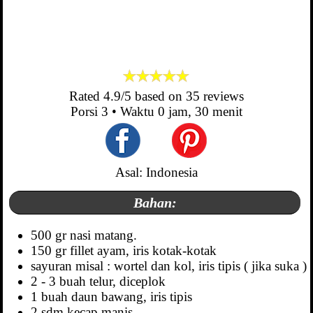
Rated
4.9
/5 based on
35
reviews
Porsi
3
• Waktu
0 jam, 30 menit
Asal: Indonesia
Bahan:
500 gr nasi matang.
150 gr fillet ayam, iris kotak-kotak
sayuran misal : wortel dan kol, iris tipis ( jika suka )
2 - 3 buah telur, diceplok
1 buah daun bawang, iris tipis
2 sdm kecap manis