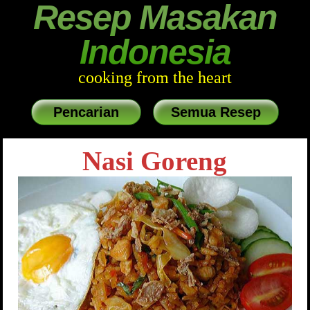
Resep Masakan
Indonesia
cooking from the heart
Pencarian
Semua Resep
Nasi Goreng