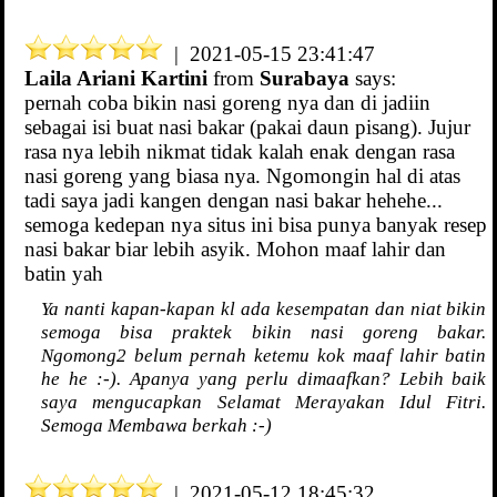
| 2021-05-15 23:41:47
Laila Ariani Kartini
from
Surabaya
says:
pernah coba bikin nasi goreng nya dan di jadiin
sebagai isi buat nasi bakar (pakai daun pisang). Jujur
rasa nya lebih nikmat tidak kalah enak dengan rasa
nasi goreng yang biasa nya. Ngomongin hal di atas
tadi saya jadi kangen dengan nasi bakar hehehe...
semoga kedepan nya situs ini bisa punya banyak resep
nasi bakar biar lebih asyik. Mohon maaf lahir dan
batin yah
Ya nanti kapan-kapan kl ada kesempatan dan niat bikin
semoga bisa praktek bikin nasi goreng bakar.
Ngomong2 belum pernah ketemu kok maaf lahir batin
he he :-). Apanya yang perlu dimaafkan? Lebih baik
saya mengucapkan Selamat Merayakan Idul Fitri.
Semoga Membawa berkah :-)
| 2021-05-12 18:45:32