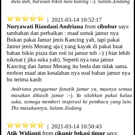
dulu dah, barusan bikin nasi kuning :-). Salam..Endang
| 2021-03-14 10:52:17
Nuryawati Riandani Andriana
from
cibubur
says:
tambahan dan perbaikan : maaf untuk jamur nya
Bukan pakai Jamur jenis Kancing yah, tapi pakai
Jamur jenis Merang aja ( yang kayak di pakai buat
bahan bikin pizza dan roti isi jamur tuh :-) ) biar lebih
nikmat ( jika suka yah). Seperti nya rasa jamur
Kancing dan Jamur Merang itu beda dan tidak sama.
mohon maaf atas kesalahan nya soal bahan jamur nya
bu terima kasih
Andriana penggemar fanatik jamur ya, maunya semua
masakan dikasih jamur :-). Ya silahkan pakai kalau
suka, semoga memberi inspirasi ke pembaca yang lain.
Thx masukannya. Salam..Endang
| 2021-03-14 10:50:43
Atik Widianti
from
cikunir bekasi timur
says: