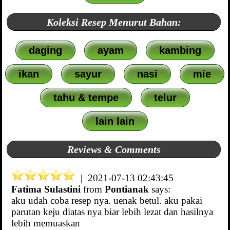
Koleksi Resep Menurut Bahan:
daging
ayam
kambing
ikan
sayur
nasi
mie
tahu & tempe
telur
lain lain
Reviews & Comments
| 2021-07-13 02:43:45
Fatima Sulastini
from
Pontianak
says:
aku udah coba resep nya. uenak betul. aku pakai
parutan keju diatas nya biar lebih lezat dan hasilnya
lebih memuaskan