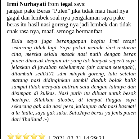
Irmi Nurhayati
from
tegal
says:
jangan pake Beras "Pulen" jika tidak mau hasil nya
gagal dan lembek soal nya pengalaman saya pake
beras itu hasil nasi goreng nya jadi lembek dan tidak
enak rasa nya, maaf. semoga bermanfaat
Dulu saya juga beranggapan begitu Irmi tetapi
sekarang tidak lagi. Saya pakai metode dari restoran
cina, mereka selalu masak nasi putih dengan beras
pulen dimasak dengan air yang tak banyak seperti saya
jelaskan di jawaban sebelumnya (air cuman setengah),
ditambah sedikit/1 sdm minyak goreng, lalu setelah
matang nasi didinginkan sambil diaduk bolak balik
sampai tidak menyatu butiran satu dengan lainnya dan
disimpan di kulkas. Nasi putih itu dibuat untuk besok
harinya. Silahkan dicoba, di tempat tinggal saya
sekarang gak ada nasi pera, kalaupun ada nasi basmati
a la india, saya gak suka. Satu2nya beras ya jenis pulen
dari Thailand :-)
| 2021-02-21 14:29:21