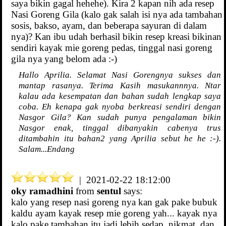
saya bikin gagal hehehe). Kira 2 kapan nih ada resep
Nasi Goreng Gila (kalo gak salah isi nya ada tambahan
sosis, bakso, ayam, dan beberapa sayuran di dalam
nya)? Kan ibu udah berhasil bikin resep kreasi bikinan
sendiri kayak mie goreng pedas, tinggal nasi goreng
gila nya yang belom ada :-)
Hallo Aprilia. Selamat Nasi Gorengnya sukses dan
mantap rasanya. Terima Kasih masukannnya. Ntar
kalau ada kesempatan dan bahan sudah lengkap saya
coba. Eh kenapa gak nyoba berkreasi sendiri dengan
Nasgor Gila? Kan sudah punya pengalaman bikin
Nasgor enak, tinggal dibanyakin cabenya trus
ditambahin itu bahan2 yang Aprilia sebut he he :-).
Salam...Endang
| 2021-02-22 18:12:00
oky ramadhini
from
sentul
says:
kalo yang resep nasi goreng nya kan gak pake bubuk
kaldu ayam kayak resep mie goreng yah... kayak nya
kalo pake tambahan itu jadi lebih sedap, nikmat, dan