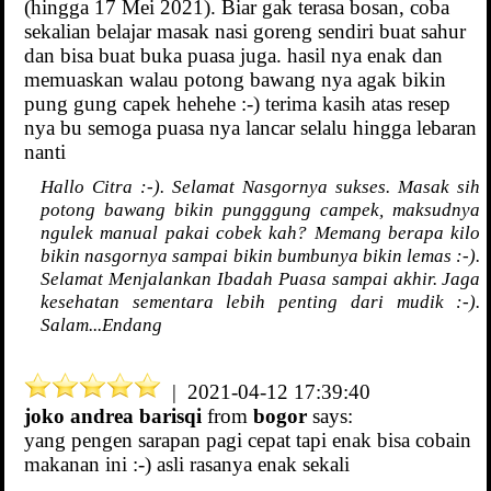
(hingga 17 Mei 2021). Biar gak terasa bosan, coba
sekalian belajar masak nasi goreng sendiri buat sahur
dan bisa buat buka puasa juga. hasil nya enak dan
memuaskan walau potong bawang nya agak bikin
pung gung capek hehehe :-) terima kasih atas resep
nya bu semoga puasa nya lancar selalu hingga lebaran
nanti
Hallo Citra :-). Selamat Nasgornya sukses. Masak sih
potong bawang bikin pungggung campek, maksudnya
ngulek manual pakai cobek kah? Memang berapa kilo
bikin nasgornya sampai bikin bumbunya bikin lemas :-).
Selamat Menjalankan Ibadah Puasa sampai akhir. Jaga
kesehatan sementara lebih penting dari mudik :-).
Salam...Endang
| 2021-04-12 17:39:40
joko andrea barisqi
from
bogor
says:
yang pengen sarapan pagi cepat tapi enak bisa cobain
makanan ini :-) asli rasanya enak sekali