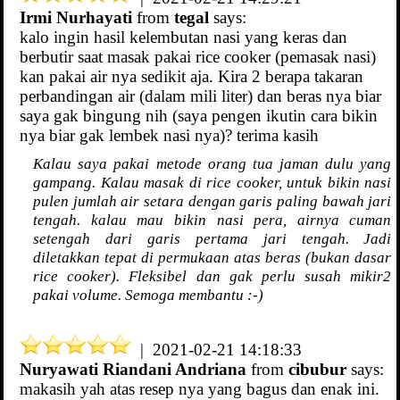
Irmi Nurhayati
from
tegal
says:
kalo ingin hasil kelembutan nasi yang keras dan
berbutir saat masak pakai rice cooker (pemasak nasi)
kan pakai air nya sedikit aja. Kira 2 berapa takaran
perbandingan air (dalam mili liter) dan beras nya biar
saya gak bingung nih (saya pengen ikutin cara bikin
nya biar gak lembek nasi nya)? terima kasih
Kalau saya pakai metode orang tua jaman dulu yang
gampang. Kalau masak di rice cooker, untuk bikin nasi
pulen jumlah air setara dengan garis paling bawah jari
tengah. kalau mau bikin nasi pera, airnya cuman
setengah dari garis pertama jari tengah. Jadi
diletakkan tepat di permukaan atas beras (bukan dasar
rice cooker). Fleksibel dan gak perlu susah mikir2
pakai volume. Semoga membantu :-)
| 2021-02-21 14:18:33
Nuryawati Riandani Andriana
from
cibubur
says:
makasih yah atas resep nya yang bagus dan enak ini.