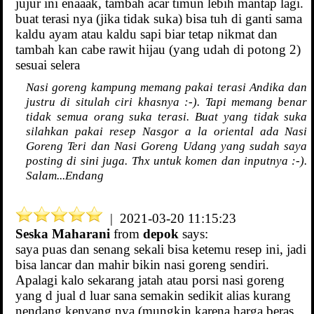
jujur ini enaaak, tambah acar timun lebih mantap lagi.
buat terasi nya (jika tidak suka) bisa tuh di ganti sama
kaldu ayam atau kaldu sapi biar tetap nikmat dan
tambah kan cabe rawit hijau (yang udah di potong 2)
sesuai selera
Nasi goreng kampung memang pakai terasi Andika dan
justru di situlah ciri khasnya :-). Tapi memang benar
tidak semua orang suka terasi. Buat yang tidak suka
silahkan pakai resep Nasgor a la oriental ada Nasi
Goreng Teri dan Nasi Goreng Udang yang sudah saya
posting di sini juga. Thx untuk komen dan inputnya :-).
Salam...Endang
| 2021-03-20 11:15:23
Seska Maharani
from
depok
says:
saya puas dan senang sekali bisa ketemu resep ini, jadi
bisa lancar dan mahir bikin nasi goreng sendiri.
Apalagi kalo sekarang jatah atau porsi nasi goreng
yang d jual d luar sana semakin sedikit alias kurang
nendang kenyang nya (mungkin karena harga beras