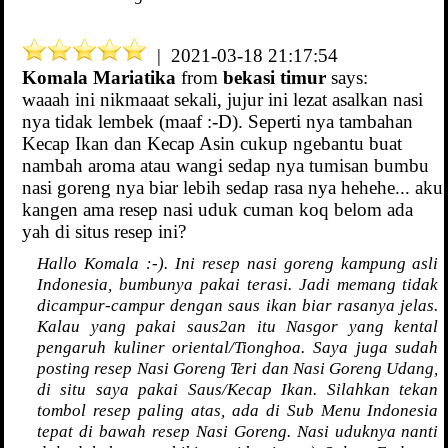
| 2021-03-18 21:17:54
Komala Mariatika
from
bekasi timur
says:
waaah ini nikmaaat sekali, jujur ini lezat asalkan nasi
nya tidak lembek (maaf :-D). Seperti nya tambahan
Kecap Ikan dan Kecap Asin cukup ngebantu buat
nambah aroma atau wangi sedap nya tumisan bumbu
nasi goreng nya biar lebih sedap rasa nya hehehe... aku
kangen ama resep nasi uduk cuman koq belom ada
yah di situs resep ini?
Hallo Komala :-). Ini resep nasi goreng kampung asli
Indonesia, bumbunya pakai terasi. Jadi memang tidak
dicampur-campur dengan saus ikan biar rasanya jelas.
Kalau yang pakai saus2an itu Nasgor yang kental
pengaruh kuliner oriental/Tionghoa. Saya juga sudah
posting resep Nasi Goreng Teri dan Nasi Goreng Udang,
di situ saya pakai Saus/Kecap Ikan. Silahkan tekan
tombol resep paling atas, ada di Sub Menu Indonesia
tepat di bawah resep Nasi Goreng. Nasi uduknya nanti