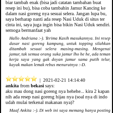
biar tambah enak (bisa jadi catatan tambahan buat
resep ini bu), bisa coba tambahin Jamur Kancing ke
dalam nasi goreng nya sesuai selera. Jangan lupa bu,
saya berharap nanti ada resep Nasi Uduk di situs ter
cinta ini, saya juga ingin bisa bikin Nasi Uduk sendiri.
semoga bermanfaat yah
Hallo Andriana :-). Terima Kasih masukannya. Ini resep
dasar nasi goreng kampung, untuk topping silahkan
ditambah sesuai selera masing-masing. Mengenai
jamur, tak semua orang suka jamur lho he he, ada teman
kerja saya yang gak doyan jamur sama putih telur,
kayak makan lemak rebus menurutnya :-D.
| 2021-02-21 14:14:40
ankita
from
bekasi
says:
aku mau dong nasi goreng nya hehehe... kira 2 kapan
nih ada resep nasi goreng hijau nya (soal nya di indo
udah mulai terkenal makanan nya)?
Maaf Ankita :-). Di web ini saya memang hanya posting