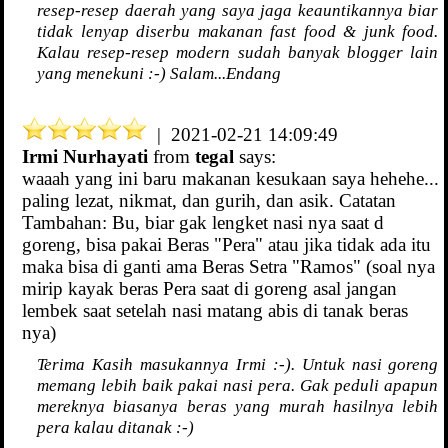
resep-resep daerah yang saya jaga keauntikannya biar
tidak lenyap diserbu makanan fast food & junk food.
Kalau resep-resep modern sudah banyak blogger lain
yang menekuni :-) Salam...Endang
| 2021-02-21 14:09:49
Irmi Nurhayati
from
tegal
says:
waaah yang ini baru makanan kesukaan saya hehehe...
paling lezat, nikmat, dan gurih, dan asik. Catatan
Tambahan: Bu, biar gak lengket nasi nya saat d
goreng, bisa pakai Beras "Pera" atau jika tidak ada itu
maka bisa di ganti ama Beras Setra "Ramos" (soal nya
mirip kayak beras Pera saat di goreng asal jangan
lembek saat setelah nasi matang abis di tanak beras
nya)
Terima Kasih masukannya Irmi :-). Untuk nasi goreng
memang lebih baik pakai nasi pera. Gak peduli apapun
mereknya biasanya beras yang murah hasilnya lebih
pera kalau ditanak :-)