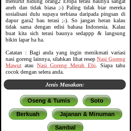
menurut hidung orang2 Eropa terasi baunya sangat
aneh dan tidak biasa ;-) Paling tidak biar mereka
sosialisasi dulu supaya terbiasa daripada pingsan di
dapur gara2 bau terasi ;-). So jangan heran kalau
tidak sama dengan edisi bahasa Indonesia. Kalau
buat kita sich terasi baunya sedappp & langsung
bikin lapar ha ha.
Catatan : Bagi anda yang ingin menikmati variasi
nasi goreng lainnya, silahkan lihat resep
Nasi Goreng
Mawut
atau
Nasi Goreng Merah Ebi
. Siapa tahu
cocok dengan selera anda.
Jenis Masakan:
Oseng & Tumis
Soto
Berkuah
Jajanan & Minuman
Sambal