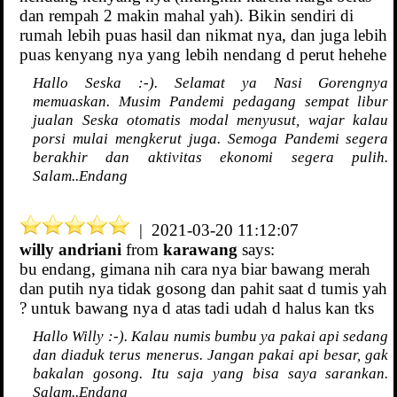
dan rempah 2 makin mahal yah). Bikin sendiri di
rumah lebih puas hasil dan nikmat nya, dan juga lebih
puas kenyang nya yang lebih nendang d perut hehehe
Hallo Seska :-). Selamat ya Nasi Gorengnya
memuaskan. Musim Pandemi pedagang sempat libur
jualan Seska otomatis modal menyusut, wajar kalau
porsi mulai mengkerut juga. Semoga Pandemi segera
berakhir dan aktivitas ekonomi segera pulih.
Salam..Endang
| 2021-03-20 11:12:07
willy andriani
from
karawang
says:
bu endang, gimana nih cara nya biar bawang merah
dan putih nya tidak gosong dan pahit saat d tumis yah
? untuk bawang nya d atas tadi udah d halus kan tks
Hallo Willy :-). Kalau numis bumbu ya pakai api sedang
dan diaduk terus menerus. Jangan pakai api besar, gak
bakalan gosong. Itu saja yang bisa saya sarankan.
Salam..Endang