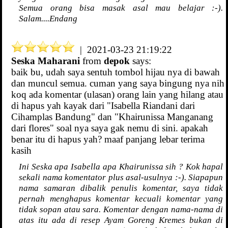
Semua orang bisa masak asal mau belajar :-).
Salam....Endang
| 2021-03-23 21:19:22
Seska Maharani
from
depok
says:
baik bu, udah saya sentuh tombol hijau nya di bawah
dan muncul semua. cuman yang saya bingung nya nih
koq ada komentar (ulasan) orang lain yang hilang atau
di hapus yah kayak dari "Isabella Riandani dari
Cihamplas Bandung" dan "Khairunissa Manganang
dari flores" soal nya saya gak nemu di sini. apakah
benar itu di hapus yah? maaf panjang lebar terima
kasih
Ini Seska apa Isabella apa Khairunissa sih ? Kok hapal
sekali nama komentator plus asal-usulnya :-). Siapapun
nama samaran dibalik penulis komentar, saya tidak
pernah menghapus komentar kecuali komentar yang
tidak sopan atau sara. Komentar dengan nama-nama di
atas itu ada di resep Ayam Goreng Kremes bukan di