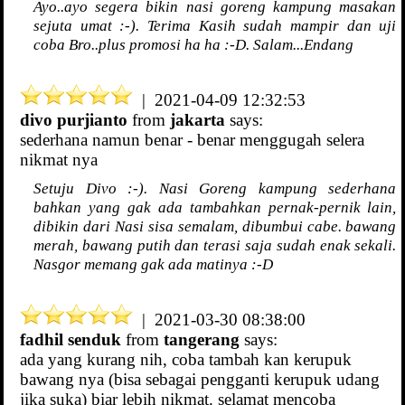
Ayo..ayo segera bikin nasi goreng kampung masakan
sejuta umat :-). Terima Kasih sudah mampir dan uji
coba Bro..plus promosi ha ha :-D. Salam...Endang
| 2021-04-09 12:32:53
divo purjianto
from
jakarta
says:
sederhana namun benar - benar menggugah selera
nikmat nya
Setuju Divo :-). Nasi Goreng kampung sederhana
bahkan yang gak ada tambahkan pernak-pernik lain,
dibikin dari Nasi sisa semalam, dibumbui cabe. bawang
merah, bawang putih dan terasi saja sudah enak sekali.
Nasgor memang gak ada matinya :-D
| 2021-03-30 08:38:00
fadhil senduk
from
tangerang
says:
ada yang kurang nih, coba tambah kan kerupuk
bawang nya (bisa sebagai pengganti kerupuk udang
jika suka) biar lebih nikmat. selamat mencoba