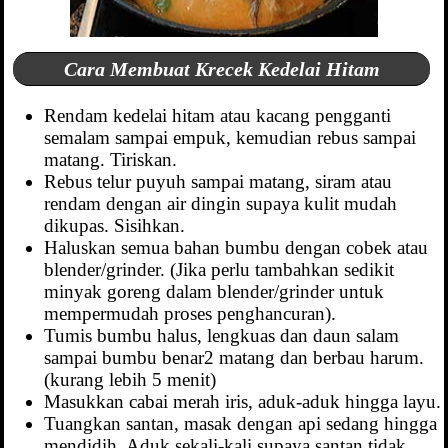
Cara Membuat Krecek Kedelai Hitam
Rendam kedelai hitam atau kacang pengganti
semalam sampai empuk, kemudian rebus sampai
matang. Tiriskan.
Rebus telur puyuh sampai matang, siram atau
rendam dengan air dingin supaya kulit mudah
dikupas. Sisihkan.
Haluskan semua bahan bumbu dengan cobek atau
blender/grinder. (Jika perlu tambahkan sedikit
minyak goreng dalam blender/grinder untuk
mempermudah proses penghancuran).
Tumis bumbu halus, lengkuas dan daun salam
sampai bumbu benar2 matang dan berbau harum.
(kurang lebih 5 menit)
Masukkan cabai merah iris, aduk-aduk hingga layu.
Tuangkan santan, masak dengan api sedang hingga
mendidih. Aduk sekali-kali supaya santan tidak