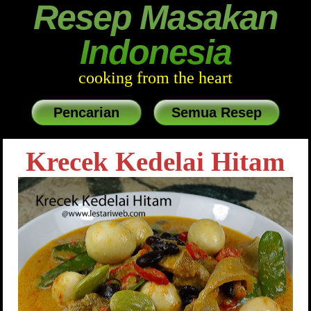
Resep Masakan
Indonesia
cooking from the heart
Pencarian
Semua Resep
Krecek Kedelai Hitam