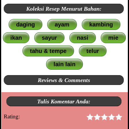
Koleksi Resep Menurut Bahan:
daging
ayam
kambing
ikan
sayur
nasi
mie
tahu & tempe
telur
lain lain
Reviews & Comments
Tulis Komentar Anda:
Rating: