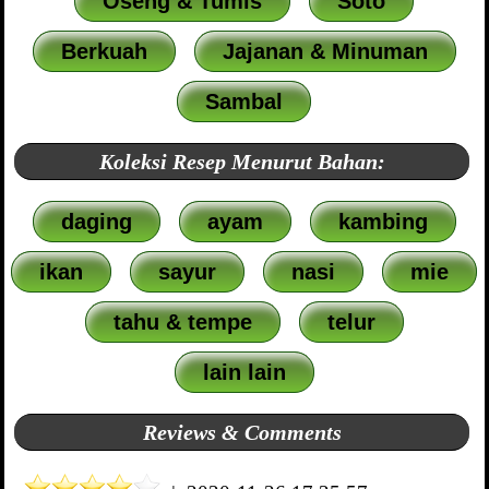
Oseng & Tumis
Soto
Berkuah
Jajanan & Minuman
Sambal
Koleksi Resep Menurut Bahan:
daging
ayam
kambing
ikan
sayur
nasi
mie
tahu & tempe
telur
lain lain
Reviews & Comments