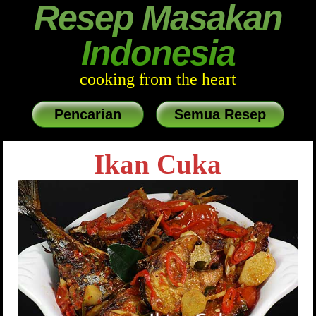
Resep Masakan
Indonesia
cooking from the heart
Pencarian
Semua Resep
Ikan Cuka