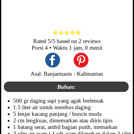
Rated
5
/5 based on
2
reviews
Porsi
4
• Waktu
1 jam, 0 menit
Asal: Banjarmasin - Kalimantan
Bahan:
500 gr daging sapi yang agak berlemak
1.5 liter air untuk merebus daging
5 lenjar kacang panjang / buncis muda
2 cm lengkuas, dimemarkan atau diiris tipis
1 batang serai, ambil bagian putih, memarkan
3 sdm air asam ( 1 sdt asam dilarutkan dalam 3 sdm