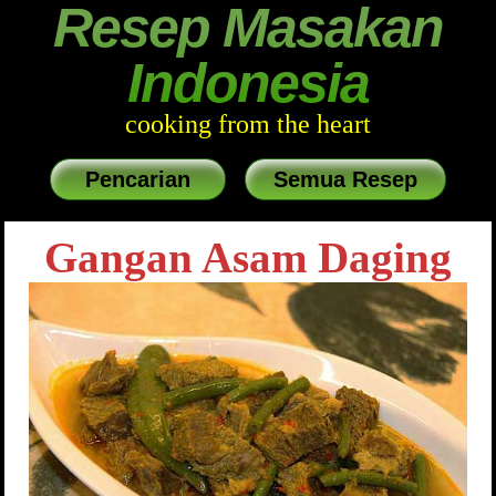
Resep Masakan
Indonesia
cooking from the heart
Pencarian
Semua Resep
Gangan Asam Daging