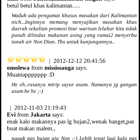
betul betul khas kalimantan.....
Waduh ada pengamat khusus masakan dari Kalimantan
nich...Inginnya memang menyajikan masakan khas
daerah sekalian promosi biar warisan leluhur kita tidak
punah dilindas makanan asing yang ramai2 menyerbu
tanah air Non Dian. Thx untuk kunjungannya..
| 2012-12-12 20:41:56
omolewa
from
mississauga
says:
Muantappppppp :D
He eh..rasanya mirip sayur asam. Namanya jg gangan
asam he he ;-)
| 2012-11-03 21:19:43
Evi
from
Jakarta
says:
enak kalo makannya pas lg hujan2,wenak banget,pas
buat makan malem.,
nggak pas hujan aja Non :-) Lebih tepat lagi kalo pas