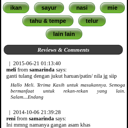
ikan
sayur
nasi
mie
tahu & tempe
telur
lain lain
Reviews & Comments
| 2015-06-21 01:13:40
meli
from
samarinda
says:
ganti tulang dengan jukut haruan/patin/ nila jg siip
Hallo Meli. Terima Kasih untuk masukannya. Semoga
bermanfaat untuk rekan-rekan yang lain.
Salam....Endang
| 2014-10-06 21:39:28
reni
from
samarinda
says:
Ini mmng namanya gangan asam khas