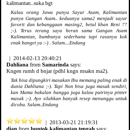
kalimantan..suka bgt
Kalau orang Jawa punya Sayur Asam, Kalimantan
punya Gangan Asam.. keduanya sama2 menjadi sayur
favorit dan kebanggaan masing2, betul khan Reni ??
;-). Terus terang saya heran sama Gangan Asam
Kalimantan, bumbunya sederhana tapi rasanya kok
enak banget ya :-) . Salam....Endang
| 2014-02-13 20:40:21
Dahliana
from
Samarinda
says:
Kngen rumh d bnjar (pdhl kngn msakn ma2).
Tak bisa dipungkiri masakan Ibu memang paling enak di
dunia Dahliana ;-). Tapi Non bisa juga masak sendiri,
kan Mama bakalan bangga juga kalau putrinya pinter
masak ;-). Ayo silahkan banyak resep menunggu untuk
dicoba. Salam..Endang
| 2013-03-21 21:19:31
dian
from
buntok,kalimantan tengah
says: