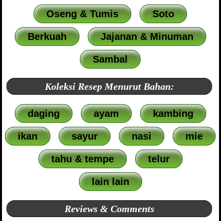
Oseng & Tumis
Soto
Berkuah
Jajanan & Minuman
Sambal
Koleksi Resep Menurut Bahan:
daging
ayam
kambing
ikan
sayur
nasi
mie
tahu & tempe
telur
lain lain
Reviews & Comments