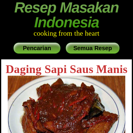
Resep Masakan
Indonesia
cooking from the heart
Pencarian
Semua Resep
Daging Sapi Saus Manis