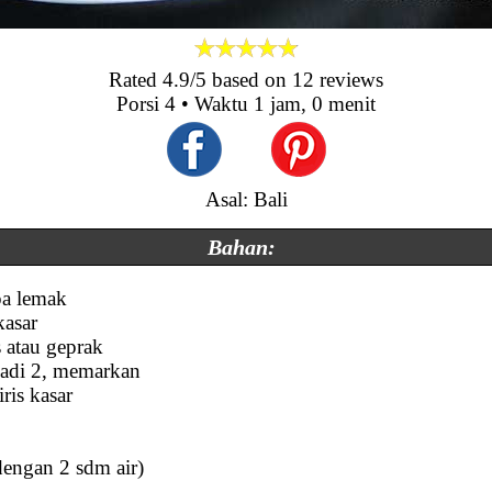
Rated
4.9
/5 based on
12
reviews
Porsi
4
• Waktu
1 jam, 0 menit
Asal: Bali
Bahan:
pa lemak
kasar
s atau geprak
 jadi 2, memarkan
iris kasar
dengan 2 sdm air)