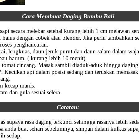
Cara Membuat Daging Bumbu Bali
pi secara melebar setebal kurang lebih 1 cm melawan serat
halus dengan cobek atau blender. Jika perlu tambahkan s
oses penghancuran.
ai, lengkuas, daun jeruk purut dan daun salam dalam waj
au harum. ( kurang lebih 10 menit)
tomat cincang. Masak sambil diaduk-aduk hingga daging
. Kecilkan api dalam posisi sedang dan teruskan memasak
tang.
n kecap manis.
am dan gula sesuai selera.
Catatan:
s supaya rasa daging terkunci sehingga rasanya lebih sed
a anda buat sehari sebelumnya, simpan dalam kulkas su
bih sedap.