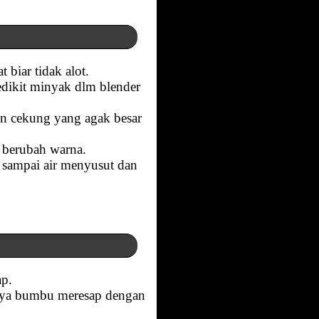
 biar tidak alot.
edikit minyak dlm blender
an cekung yang agak besar
 berubah warna.
 sampai air menyusut dan
ap.
paya bumbu meresap dengan