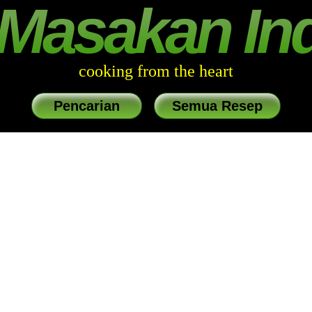
Masakan In
cooking from the heart
Pencarian
Semua Resep