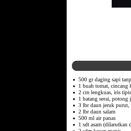
500 gr daging sapi tan
1 buah tomat, cincang 
2 cm lengkuas, iris tipi
1 batang serai, potong
3 lbr daun jeruk purut, 
2 lbr daun salam
500 ml air panas
1 sdt asam (dilarutkan 
2 sdm kecap manis