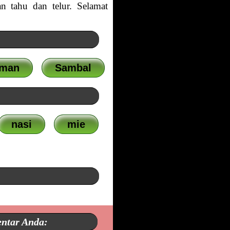
n tahu dan telur. Selamat
uman
Sambal
nasi
mie
entar Anda: