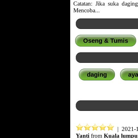
Catatan: Jika suka dagin
Mencoba...
Oseng & Tumis
daging
ay
| 2021-1
Yanti
from
Kuala lumpu