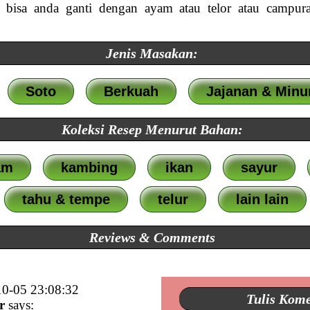
g bisa anda ganti dengan ayam atau telor atau campura
Jenis Masakan:
Soto
Berkuah
Jajanan & Min
Koleksi Resep Menurut Bahan:
am
kambing
ikan
sayur
tahu & tempe
telur
lain lain
Reviews & Comments
0-05 23:08:32
Tulis Kom
r
says: