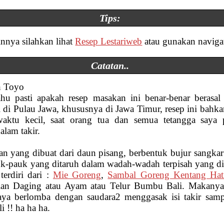
Tips:
innya silahkan lihat
Resep Lestariweb
atau gunakan naviga
Catatan..
h Toyo
ahu pasti apakah resep masakan ini benar-benar berasal
l di Pulau Jawa, khususnya di Jawa Timur, resep ini bahka
waktu kecil, saat orang tua dan semua tetangga saya
lam takir.
n yang dibuat dari daun pisang, berbentuk bujur sangkar 
uk-pauk yang ditaruh dalam wadah-wadah terpisah yang dib
erdiri dari :
Mie Goreng
,
Sambal Goreng Kentang Hat
lan Daging atau Ayam atau Telur Bumbu Bali. Makanya 
aya berlomba dengan saudara2 menggasak isi takir sampa
 !! ha ha ha.