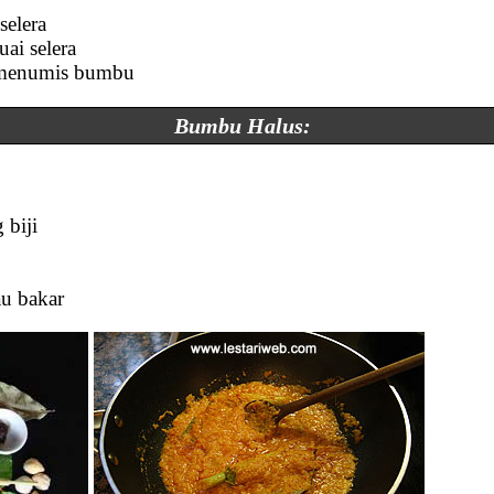
selera
uai selera
 menumis bumbu
Bumbu Halus:
 biji
au bakar