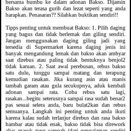
bersama bumbu ke dalam adonan Bakso. Dijamin
Bakso akan terasa gurih dan lezat seperti yang anda
harapkan. Penasaran?? Silahkan buktikan sendiri!!
Tipps penting untuk membuat Bakso: 1. Pilih daging
yang bagus dan tidak berlemak dan giling sendiri.
Jangan menggunakan daging giling jadi yang
tersedia di Supermarket karena daging jenis ini
banyak mengandung lemak dan bakso akan ambyar
saat direbus atau paling tidak bentuknya benjol2
tidak karuan. 2. Saat awal perebusan, rebus bakso
satu dulu, tunggu sampai matang dan terapung
kemudian rasakan. Jika kurang asin atau manis
tambah garam atau gula secukupnya, aduk kembali
adonan sampai rata. Coba rebus satu lagi,
rasakan...begitu seterusnya sampai rasa sudah benar2
pas sesuai selera anda, baru bulat2kan dan rebus
semuanya. Langkah ini penting untuk anda ikuti
karena kalau sudah terlanjur direbus dan rasa bakso
hambar atau tidak enak, bakso tidak bisa dirework
alias masuk tong sampah (dari pengalaman sendiri