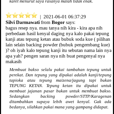
karet menurut saya rasanya malah tidak enak.
| 2021-06-01 06:37:29
Silvi Darmawati
from
Bogor
says:
bagus resep nya. mau tanya nih kira - kira apa nih
perbedaan hasil kenyal daging nya kalo pakai tepung
kanji atau tepung ketan atau bubuk soda kue ( pilihan
lain selain backing powder (bubuk pengembang kue)
)? oh iyah kalo tepung kanji itu sebutan nama lain nya
apa yah? pengen saran nya nih buat pengenyal nya
makasih
Membuat bakso selalu pakai tambahan tepung untuk
perekat. Dan tepung yang dipakai adalah kanji/tepung
tapioka atau tepung maizena/jagung tapi bukan
TEPUNG KETAN. Tepung ketan itu dipakai untuk
membuat jajanan pasar bukan untuk membuat bakso.
Sedangkan backing powder/STTP/Karagenan
ditambahkan supaya lebih awet kenyal. Gak ada
bedanya, silahkan pakai mana yang gampang didapat.