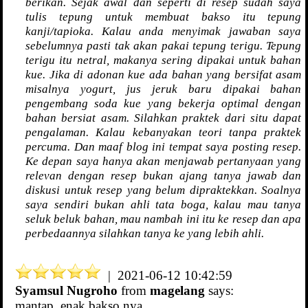
berikan. Sejak awal dan seperti di resep sudah saya
tulis tepung untuk membuat bakso itu tepung
kanji/tapioka. Kalau anda menyimak jawaban saya
sebelumnya pasti tak akan pakai tepung terigu. Tepung
terigu itu netral, makanya sering dipakai untuk bahan
kue. Jika di adonan kue ada bahan yang bersifat asam
misalnya yogurt, jus jeruk baru dipakai bahan
pengembang soda kue yang bekerja optimal dengan
bahan bersiat asam. Silahkan praktek dari situ dapat
pengalaman. Kalau kebanyakan teori tanpa praktek
percuma. Dan maaf blog ini tempat saya posting resep.
Ke depan saya hanya akan menjawab pertanyaan yang
relevan dengan resep bukan ajang tanya jawab dan
diskusi untuk resep yang belum dipraktekkan. Soalnya
saya sendiri bukan ahli tata boga, kalau mau tanya
seluk beluk bahan, mau nambah ini itu ke resep dan apa
perbedaannya silahkan tanya ke yang lebih ahli.
| 2021-06-12 10:42:59
Syamsul Nugroho
from
magelang
says:
mantap, enak bakso nya