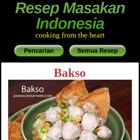
Resep Masakan
Indonesia
cooking from the heart
Pencarian
Semua Resep
Bakso