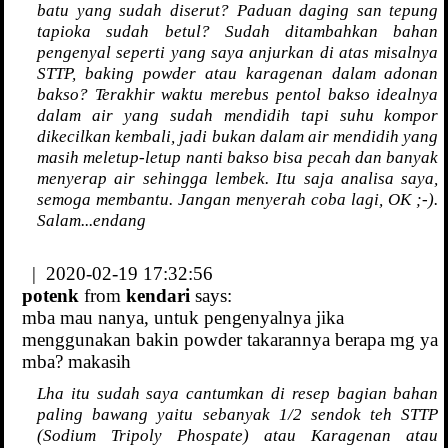
batu yang sudah diserut? Paduan daging san tepung
tapioka sudah betul? Sudah ditambahkan bahan
pengenyal seperti yang saya anjurkan di atas misalnya
STTP, baking powder atau karagenan dalam adonan
bakso? Terakhir waktu merebus pentol bakso idealnya
dalam air yang sudah mendidih tapi suhu kompor
dikecilkan kembali, jadi bukan dalam air mendidih yang
masih meletup-letup nanti bakso bisa pecah dan banyak
menyerap air sehingga lembek. Itu saja analisa saya,
semoga membantu. Jangan menyerah coba lagi, OK ;-).
Salam...endang
| 2020-02-19 17:32:56
potenk
from
kendari
says:
mba mau nanya, untuk pengenyalnya jika
menggunakan bakin powder takarannya berapa mg ya
mba? makasih
Lha itu sudah saya cantumkan di resep bagian bahan
paling bawang yaitu sebanyak 1/2 sendok teh STTP
(Sodium Tripoly Phospate) atau Karagenan atau