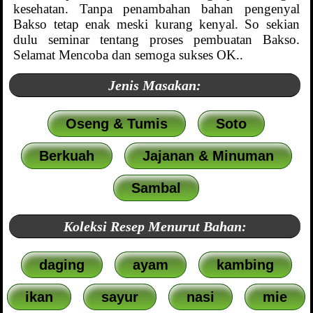
kesehatan. Tanpa penambahan bahan pengenyal
Bakso tetap enak meski kurang kenyal. So sekian
dulu seminar tentang proses pembuatan Bakso.
Selamat Mencoba dan semoga sukses OK..
Jenis Masakan:
Oseng & Tumis
Soto
Berkuah
Jajanan & Minuman
Sambal
Koleksi Resep Menurut Bahan:
daging
ayam
kambing
ikan
sayur
nasi
mie