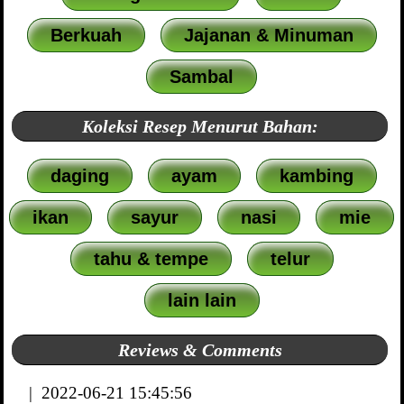
Berkuah
Jajanan & Minuman
Sambal
Koleksi Resep Menurut Bahan:
daging
ayam
kambing
ikan
sayur
nasi
mie
tahu & tempe
telur
lain lain
Reviews & Comments
| 2022-06-21 15:45:56