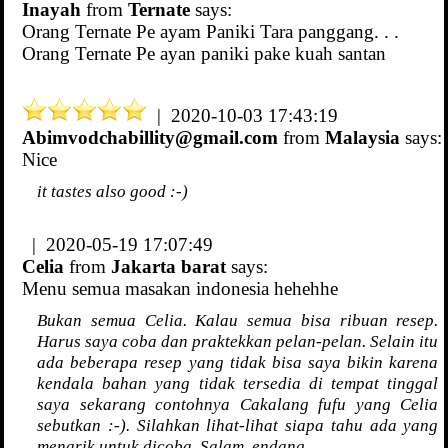
Inayah
from
Ternate
says:
Orang Ternate Pe ayam Paniki Tara panggang. . .
Orang Ternate Pe ayan paniki pake kuah santan
| 2020-10-03 17:43:19
Abimvodchabillity@gmail.com
from
Malaysia
says:
Nice
it tastes also good :-)
| 2020-05-19 17:07:49
Celia
from
Jakarta barat
says:
Menu semua masakan indonesia hehehhe
Bukan semua Celia. Kalau semua bisa ribuan resep.
Harus saya coba dan praktekkan pelan-pelan. Selain itu
ada beberapa resep yang tidak bisa saya bikin karena
kendala bahan yang tidak tersedia di tempat tinggal
saya sekarang contohnya Cakalang fufu yang Celia
sebutkan :-). Silahkan lihat-lihat siapa tahu ada yang
menarik untuk dicoba. Salam..endang