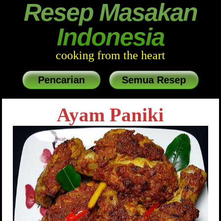
Resep Masakan
Indonesia
cooking from the heart
Pencarian
Semua Resep
Ayam Paniki