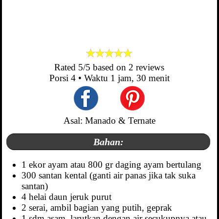
Rated
5
/5 based on
2
reviews
Porsi
4
• Waktu
1 jam, 30 menit
Asal: Manado & Ternate
Bahan:
1 ekor ayam atau 800 gr daging ayam bertulang
300 santan kental (ganti air panas jika tak suka
santan)
4 helai daun jeruk purut
2 serai, ambil bagian yang putih, geprak
1 sdm asam, larutkan dengan air secukupnya atau